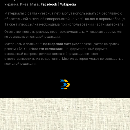
Украина. Киев. Мы в:
Facebook
|
Wikipedia
Материалы с сайта «vesti-ua.net» могут использоваться бесплатно с
обязательной активной гиперссылкой на vesti-ua.net в первом абзаце.
Также гиперссылка необходима при использовании части материала.
Ответственность за рекламу несет рекламодатель. Мнение авторов может
не совпадать с позицией редакции.
Материалы с плашкой
"Партнерский материал"
размещаются на правах
рекламы (21+).
«Новости компании»
– информационный формат,
основанный на пресс-релизах компаний; редакция не несет
ответственности за их содержание. Мнение авторов может не совпадать с
позицией редакции.