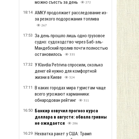
можно съесть за день
272
18:14
АМКУ продолжает расследование из-
за резкого подорожания топлива
267
17:53
За день прошло лишь одно грузовое
судно: судоходство через Баб-эль-
Мандебский пролив почти полностью
остановилось
335
17:32
У Klavdia Petrivna спросили, сколько
денег ей нужно для комфортной
жизни в Киеве
324
17:11
В каких городах мира туристам чаще
всего угрожают карманники:
обнародован рейтинг
311
16:50
Банкир озвучил прогноз курса
доллара в августе: обвала гривны
не ожидается
286
16:29
Нехватка ракет у США: Трамп