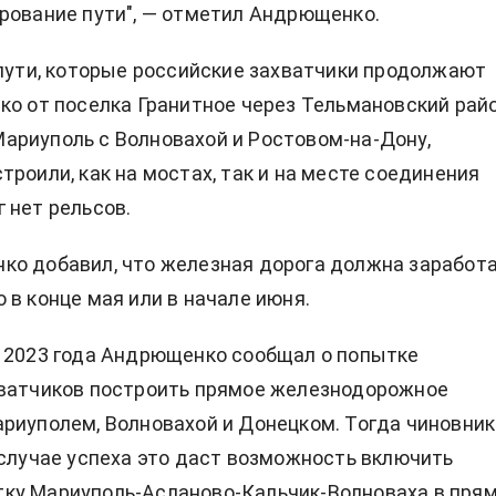
рование пути", — отметил Андрющенко.
 пути, которые российские захватчики продолжают
ко от поселка Гранитное через Тельмановский райо
риуполь с Волновахой и Ростовом-на-Дону,
троили, как на мостах, так и на месте соединения
 нет рельсов.
о добавил, что железная дорога должна заработ
 в конце мая или в начале июня.
 2023 года Андрющенко сообщал о попытке
хватчиков построить прямое железнодорожное
риуполем, Волновахой и Донецком. Тогда чиновник
 случае успеха это даст возможность включить
ку Мариуполь-Асланово-Кальчик-Волноваха в пря