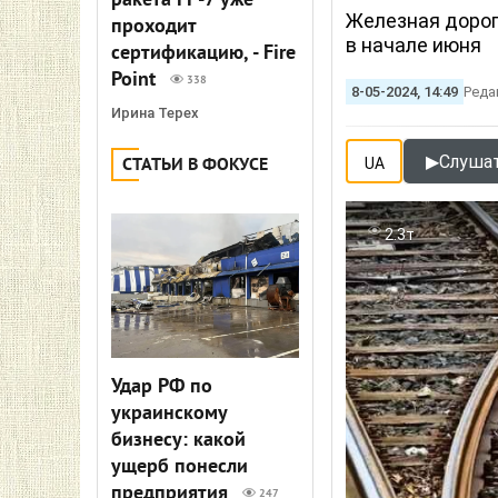
ракета FP-7 уже
Железная дорог
проходит
в начале июня
сертификацию, - Fire
Point
338
8-05-2024, 14:49
Реда
Ирина Терех
▶
Слушат
СТАТЬИ В ФОКУСЕ
UA
2.3т
Удар РФ по
украинскому
бизнесу: какой
ущерб понесли
предприятия
247