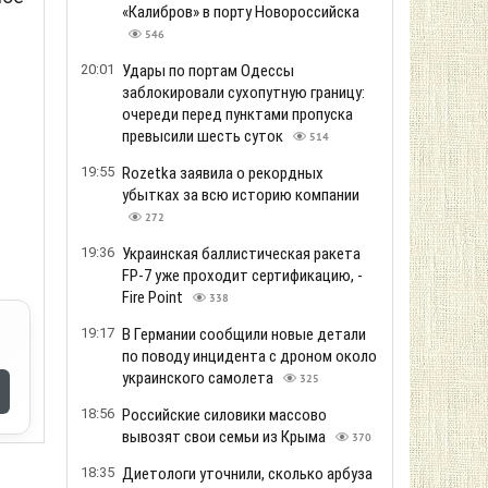
«Калибров» в порту Новороссийска
546
20:01
Удары по портам Одессы
заблокировали сухопутную границу:
очереди перед пунктами пропуска
превысили шесть суток
514
19:55
Rozetka заявила о рекордных
убытках за всю историю компании
272
19:36
Украинская баллистическая ракета
FP-7 уже проходит сертификацию, -
Fire Point
338
19:17
В Германии сообщили новые детали
по поводу инцидента с дроном около
украинского самолета
325
18:56
Российские силовики массово
вывозят свои семьи из Крыма
370
18:35
Диетологи уточнили, сколько арбуза