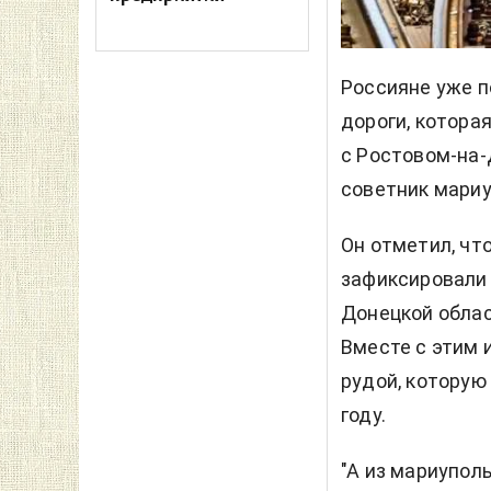
Россияне уже п
дороги, котора
с Ростовом-на-
советник мариу
Он отметил, чт
зафиксировали 
Донецкой облас
Вместе с этим 
рудой, которую
году.
"А из мариупол