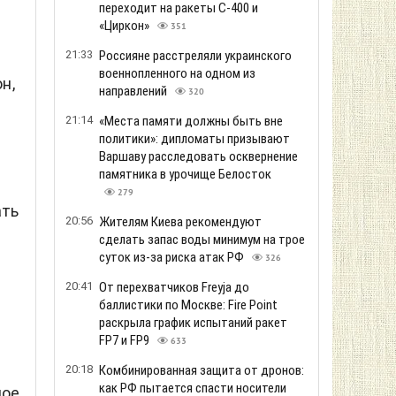
переходит на ракеты С-400 и
«Циркон»
351
21:33
Россияне расстреляли украинского
военнопленного на одном из
н,
направлений
320
21:14
«Места памяти должны быть вне
политики»: дипломаты призывают
Варшаву расследовать осквернение
памятника в урочище Белосток
279
ать
20:56
Жителям Киева рекомендуют
сделать запас воды минимум на трое
суток из-за риска атак РФ
326
20:41
От перехватчиков Freyja до
баллистики по Москве: Fire Point
раскрыла график испытаний ракет
FP7 и FP9
633
20:18
Комбинированная защита от дронов:
как РФ пытается спасти носители
мое