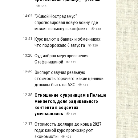
356
14:02
"Живой Нострадамус"
спрогнозировал новую войну: где
может вспыхнуть конфликт
1.8т
13:41
Курс валют в банках и обменниках:
что подорожало 6 августа
320
13:20
Суд избрал меру пресечения
Стефанишиной
331
12:59
Эксперт озвучил реальную
стоимость горючего: какие ценники
должны быть на АЗС
511
12:38
Отношение к украинцам в Польше
меняется, доля радикального
контента в соцсетях
уменьшилась
339
12:17
Стоимость доллара до конца 2027
года: какой курс прогнозируют
экономисты
426