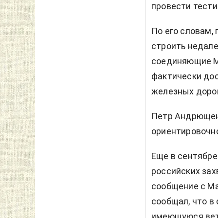
провести тести
По его словам,
строить недале
соединяющие Ма
фактически дос
железных дорог
Петр Андрющенк
ориентировочно
Еще в сентябре
российских за
сообщение с Ма
сообщал, что в
имеющуюся вет