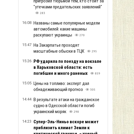
пригрозил тюрьмой тем, кто стоит за
"утечками предательских заявлений"
283
16:08
Названы самые популярные модели
автомобилей: какие машины
раскупают украинцы
270
15:47
На Закарпатье проходят
масштабные обыски в ТЦК
295
15:26
РФ ударила по поезду на вокзале
в Харьковской области: есть
погибшие и много раненых
859
15:05
Цены на топливо: эксперт дал
обнадеживающий прогноз
305
14:44
В результате атаки на гражданское
судно в Одесской области погиб
украинский моряк
298
14:23
Супер-Эль-Ниньо вскоре может
приблизить климат Земли к
критической границе, – ученый