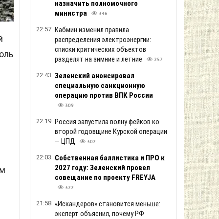
назначить полномочного
министра
346
22:57
Кабмин изменил правила
й
распределения электроэнергии:
списки критических объектов
оль
разделят на зимние и летние
257
22:43
Зеленский анонсировал
специальную санкционную
операцию против ВПК России
309
22:19
Россия запустила волну фейков ко
и
второй годовщине Курской операции
— ЦПД
302
и
22:03
Собственная баллистика и ПРО к
2027 году: Зеленский провел
ом
совещание по проекту FREYJA
322
21:58
«Искандеров» становится меньше:
эксперт объяснил, почему РФ