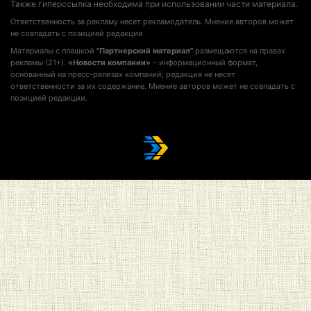
Также гиперссылка необходима при использовании части материала.
Ответственность за рекламу несет рекламодатель. Мнение авторов может
не совпадать с позицией редакции.
Материалы с плашкой
"Партнерский материал"
размещаются на правах
рекламы (21+).
«Новости компании»
– информационный формат,
основанный на пресс-релизах компаний; редакция не несет
ответственности за их содержание. Мнение авторов может не совпадать с
позицией редакции.