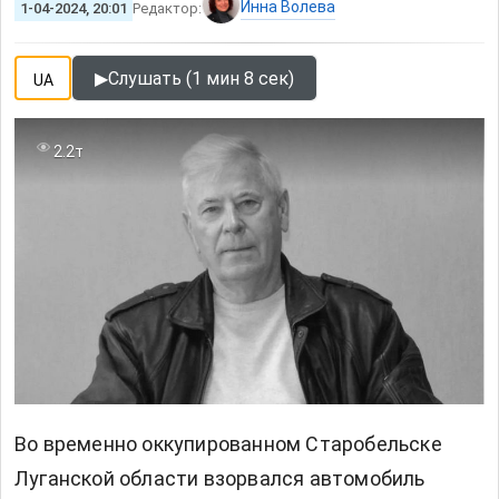
Инна Волева
1-04-2024, 20:01
Редактор:
▶
Слушать (1 мин 8 сек)
UA
2.2т
Во временно оккупированном Старобельске
Луганской области взорвался автомобиль