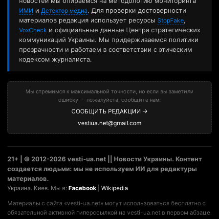
новостей мы опираемся на методологию мониторинга
и
. Для проверки достоверности
ИМИ
Детектор медиа
материалов редакция использует ресурсы
,
StopFake
и официальные данные Центра стратегических
VoxCheck
коммуникаций Украины. Мы придерживаемся политики
прозрачности и работаем в соответствии с этическим
кодексом журналиста.
Мы стремимся к максимальной точности, но если вы заметили
ошибку — пожалуйста, сообщите нам:
СООБЩИТЬ РЕДАКЦИИ →
vestiua.net@gmail.com
21+ | © 2012-2026 vesti-ua.net || Новости Украины. Контент
создается людьми: мы не используем ИИ для редактуры
материалов.
Украина. Киев. Мы в:
Facebook
|
Wikipedia
Материалы с сайта «vesti-ua.net» могут использоваться бесплатно с
обязательной активной гиперссылкой на vesti-ua.net в первом абзаце.