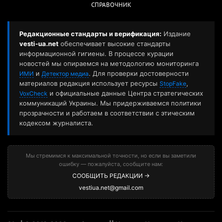
СПРАВОЧНИК
Редакционные стандарты и верификация:
Издание
vesti-ua.net
обеспечивает высокие стандарты
информационной гигиены. В процессе курации
новостей мы опираемся на методологию мониторинга
и
. Для проверки достоверности
ИМИ
Детектор медиа
материалов редакция использует ресурсы
,
StopFake
и официальные данные Центра стратегических
VoxCheck
коммуникаций Украины. Мы придерживаемся политики
прозрачности и работаем в соответствии с этическим
кодексом журналиста.
Мы стремимся к максимальной точности, но если вы заметили
ошибку — пожалуйста, сообщите нам:
СООБЩИТЬ РЕДАКЦИИ →
vestiua.net@gmail.com