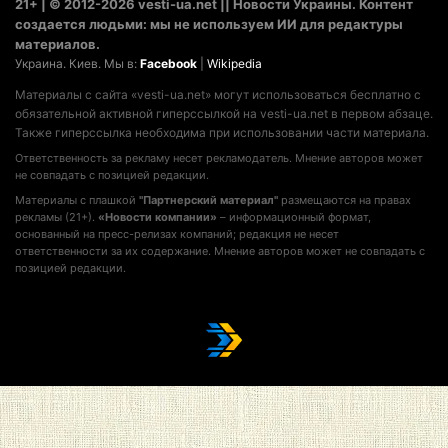
21+ | © 2012-2026 vesti-ua.net || Новости Украины. Контент
создается людьми: мы не используем ИИ для редактуры
материалов.
Украина. Киев. Мы в:
Facebook
|
Wikipedia
Материалы с сайта «vesti-ua.net» могут использоваться бесплатно с
обязательной активной гиперссылкой на vesti-ua.net в первом абзаце.
Также гиперссылка необходима при использовании части материала.
Ответственность за рекламу несет рекламодатель. Мнение авторов может
не совпадать с позицией редакции.
Материалы с плашкой
"Партнерский материал"
размещаются на правах
рекламы (21+).
«Новости компании»
– информационный формат,
основанный на пресс-релизах компаний; редакция не несет
ответственности за их содержание. Мнение авторов может не совпадать с
позицией редакции.