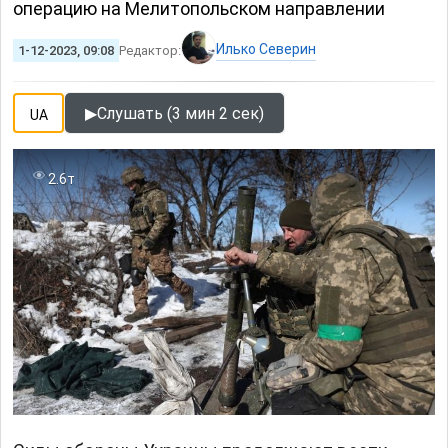
операцию на Мелитопольском направлении
Илько Северин
1-12-2023, 09:08
Редактор:
▶
Слушать (3 мин 2 сек)
UA
2.6т