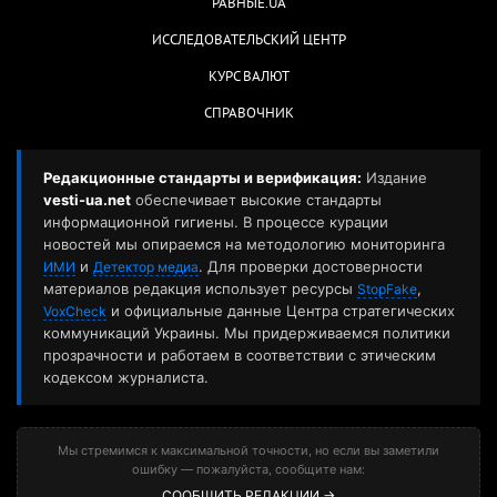
РАВНЫЕ.UA
ИССЛЕДОВАТЕЛЬСКИЙ ЦЕНТР
КУРС ВАЛЮТ
СПРАВОЧНИК
Редакционные стандарты и верификация:
Издание
vesti-ua.net
обеспечивает высокие стандарты
информационной гигиены. В процессе курации
новостей мы опираемся на методологию мониторинга
и
. Для проверки достоверности
ИМИ
Детектор медиа
материалов редакция использует ресурсы
,
StopFake
и официальные данные Центра стратегических
VoxCheck
коммуникаций Украины. Мы придерживаемся политики
прозрачности и работаем в соответствии с этическим
кодексом журналиста.
Мы стремимся к максимальной точности, но если вы заметили
ошибку — пожалуйста, сообщите нам:
СООБЩИТЬ РЕДАКЦИИ →