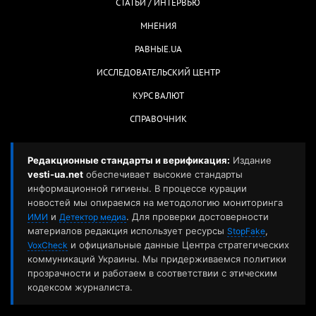
СТАТЬИ / ИНТЕРВЬЮ
МНЕНИЯ
РАВНЫЕ.UA
ИССЛЕДОВАТЕЛЬСКИЙ ЦЕНТР
КУРС ВАЛЮТ
СПРАВОЧНИК
Редакционные стандарты и верификация:
Издание
vesti-ua.net
обеспечивает высокие стандарты
информационной гигиены. В процессе курации
новостей мы опираемся на методологию мониторинга
и
. Для проверки достоверности
ИМИ
Детектор медиа
материалов редакция использует ресурсы
,
StopFake
и официальные данные Центра стратегических
VoxCheck
коммуникаций Украины. Мы придерживаемся политики
прозрачности и работаем в соответствии с этическим
кодексом журналиста.