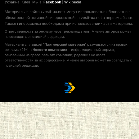
Украина. Киев. Мы в:
Facebook
|
Wikipedia
Материалы с сайта «vesti-ua.net» могут использоваться бесплатно с
обязательной активной гиперссылкой на vesti-ua.net в первом абзаце.
Также гиперссылка необходима при использовании части материала.
Ответственность за рекламу несет рекламодатель. Мнение авторов может
не совпадать с позицией редакции.
Материалы с плашкой
"Партнерский материал"
размещаются на правах
рекламы (21+).
«Новости компании»
– информационный формат,
основанный на пресс-релизах компаний; редакция не несет
ответственности за их содержание. Мнение авторов может не совпадать с
позицией редакции.