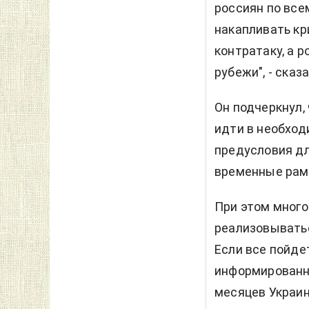
россиян по все
накапливать кр
контратаку, а 
рубежи", - сказа
Он подчеркнул,
идти в необход
предусловия д
временные рамки
При этом многое
реализовыватьс
Если все пойдет
информированны
месяцев Украин