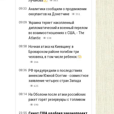
Лучанова
863
09:33
Аналитики сообщили о продвижении
оккупантов на Донетчине
351
09:09
Украина теряет накопленный
дипломатический и военный перелом
во взаимоотношениях с США, - The
Atlantic
538
08:58
Ночная атака на Киевщину: в
Броварском районе погибли три
человека, в том числе ребенок
266
08:36
РФ предупредили о последствиях
аннексии Южной Осетии - совместное
заявление четырех стран Запада
625
08:14
На Оболони после атаки российских
ракет горят резервуары с топливом
590
23:55
Сенат США одобрил законопроект