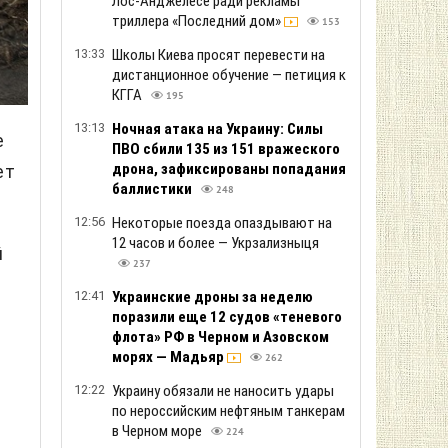
Лос-Анджелесе ради рекламы
триллера «Последний дом»
153
13:33
Школы Киева просят перевести на
дистанционное обучение — петиция к
КГГА
195
13:13
Ночная атака на Украину: Силы
е
ПВО сбили 135 из 151 вражеского
дрона, зафиксированы попадания
ет
баллистики
248
12:56
Некоторые поезда опаздывают на
12 часов и более — Укрзализныця
й
237
12:41
Украинские дроны за неделю
поразили еще 12 судов «теневого
флота» РФ в Черном и Азовском
в
морях — Мадьяр
262
12:22
Украину обязали не наносить удары
по нероссийским нефтяным танкерам
в Черном море
224