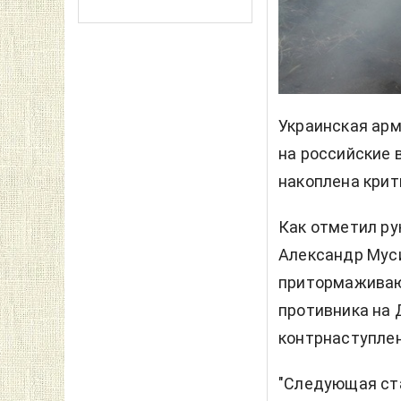
Украинская ар
на российские 
накоплена крит
Как отметил р
Александр Муси
притормаживаю
противника на 
контрнаступлен
"Следующая ст