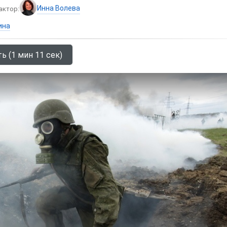
Инна Волева
актор:
ина
ь (1 мин 11 сек)