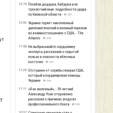
12:19
Погибли дедушка, бабушка и их
трехлетний внук: подробности удара
по Киевской области
187
12:03
Украина теряет накопленный
дипломатический и военный перелом
во взаимоотношениях с США, - The
Atlantic
ут
278
11:58
Не выбрасывайте сердцевину:
эксперты рассказали о скрытой
пользе и опасности яблочных
косточек
252
11:29
Отстранен от службы генерал США,
который координировал помощь
Украине
216
11:11
«Я не железный», - 39-летний
Александр Усик откровенно
ру
рассказал о причинах ухода из
профессионального бокса
333
10:57
Советские свидетельства о