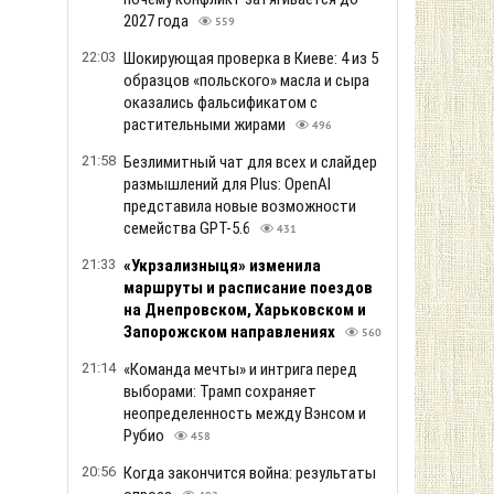
2027 года
559
22:03
Шокирующая проверка в Киеве: 4 из 5
образцов «польского» масла и сыра
оказались фальсификатом с
растительными жирами
496
21:58
Безлимитный чат для всех и слайдер
размышлений для Plus: OpenAI
представила новые возможности
семейства GPT-5.6
431
21:33
«Укрзализныця» изменила
маршруты и расписание поездов
на Днепровском, Харьковском и
Запорожском направлениях
560
21:14
«Команда мечты» и интрига перед
выборами: Трамп сохраняет
неопределенность между Вэнсом и
Рубио
458
20:56
Когда закончится война: результаты