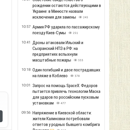
рождении остаются действующими в
Украине: в Минюсте назвали
исключения для замены
245
10:57
Армия РФ ударила по пассажирскому
поезду Киев-Сумы
251
10:41
Дроны атаковали Ильский и
Сызранский НПЗ в РФ: на
предприятиях вспыхнули
масштабные пожары
333
10:18
Один погибший и двое пострадавших
на пляже в Коблево
378
10:01
Запрос на помощь SpaceX: Федоров
пытается привлечь технологии Маска
для ударов по российским пусковым
установкам
477
09:56
Напряжение в Киевской области:
жители Калиновки потребовали
ответов у родных бывшего комбрига