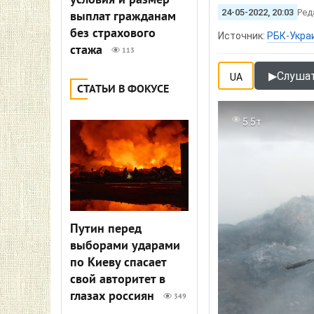
условия и размер
24-05-2022, 20:03
Ред
выплат гражданам
без страхового
Источник:
РБК-Укра
стажа
113
▶
Слушат
UA
СТАТЬИ В ФОКУСЕ
5.5т
Путин перед
выборами ударами
по Киеву спасает
свой авторитет в
глазах россиян
349