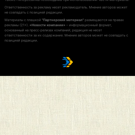
Ответственность за рекламу несет рекламодатель. Мнение авторов может
не совпадать с позицией редакции.
Материалы с плашкой
"Партнерский материал"
размещаются на правах
рекламы (21+).
«Новости компании»
– информационный формат,
основанный на пресс-релизах компаний; редакция не несет
ответственности за их содержание. Мнение авторов может не совпадать с
позицией редакции.