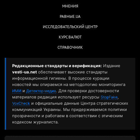
МНЕНИЯ
РАВНЫЕ.UA
ИССЛЕДОВАТЕЛЬСКИЙ ЦЕНТР
КУРС ВАЛЮТ
СПРАВОЧНИК
Редакционные стандарты и верификация:
Издание
vesti-ua.net
обеспечивает высокие стандарты
информационной гигиены. В процессе курации
новостей мы опираемся на методологию мониторинга
и
. Для проверки достоверности
ИМИ
Детектор медиа
материалов редакция использует ресурсы
,
StopFake
и официальные данные Центра стратегических
VoxCheck
коммуникаций Украины. Мы придерживаемся политики
прозрачности и работаем в соответствии с этическим
кодексом журналиста.