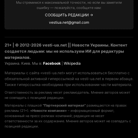
Мы стремимся к максимальной точности, но если вы заметили
ошибку — пожалуйста, сообщите нам:
СООБЩИТЬ РЕДАКЦИИ →
vestiua.net@gmail.com
21+ | © 2012-2026 vesti-ua.net || Новости Украины. Контент
создается людьми: мы не используем ИИ для редактуры
материалов.
Украина. Киев. Мы в:
Facebook
|
Wikipedia
Материалы с сайта «vesti-ua.net» могут использоваться бесплатно с
обязательной активной гиперссылкой на vesti-ua.net в первом абзаце.
Также гиперссылка необходима при использовании части материала.
Ответственность за рекламу несет рекламодатель. Мнение авторов может
не совпадать с позицией редакции.
Материалы с плашкой
"Партнерский материал"
размещаются на правах
рекламы (21+).
«Новости компании»
– информационный формат,
основанный на пресс-релизах компаний; редакция не несет
ответственности за их содержание. Мнение авторов может не совпадать с
позицией редакции.