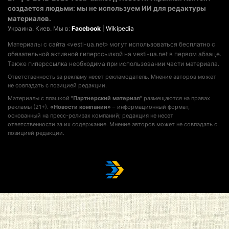
создается людьми: мы не используем ИИ для редактуры
материалов.
Украина. Киев. Мы в:
Facebook
|
Wikipedia
Материалы с сайта «vesti-ua.net» могут использоваться бесплатно с
обязательной активной гиперссылкой на vesti-ua.net в первом абзаце.
Также гиперссылка необходима при использовании части материала.
Ответственность за рекламу несет рекламодатель. Мнение авторов может
не совпадать с позицией редакции.
Материалы с плашкой
"Партнерский материал"
размещаются на правах
рекламы (21+).
«Новости компании»
– информационный формат,
основанный на пресс-релизах компаний; редакция не несет
ответственности за их содержание. Мнение авторов может не совпадать с
позицией редакции.