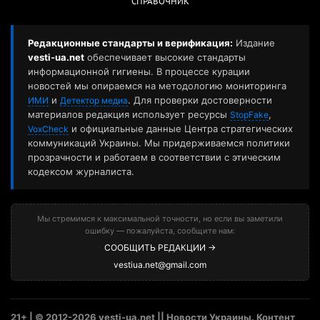
СПРАВОЧНИК
Редакционные стандарты и верификация:
Издание
vesti-ua.net
обеспечивает высокие стандарты
информационной гигиены. В процессе курации
новостей мы опираемся на методологию мониторинга
и
. Для проверки достоверности
ИМИ
Детектор медиа
материалов редакция использует ресурсы
,
StopFake
и официальные данные Центра стратегических
VoxCheck
коммуникаций Украины. Мы придерживаемся политики
прозрачности и работаем в соответствии с этическим
кодексом журналиста.
Мы стремимся к максимальной точности, но если вы заметили
ошибку — пожалуйста, сообщите нам:
СООБЩИТЬ РЕДАКЦИИ →
vestiua.net@gmail.com
21+ | © 2012-2026 vesti-ua.net || Новости Украины. Контент