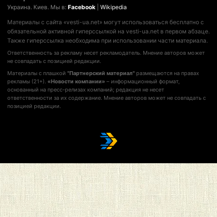
Украина. Киев. Мы в:
Facebook
|
Wikipedia
Материалы с сайта «vesti-ua.net» могут использоваться бесплатно с
обязательной активной гиперссылкой на vesti-ua.net в первом абзаце.
Также гиперссылка необходима при использовании части материала.
Ответственность за рекламу несет рекламодатель. Мнение авторов может
не совпадать с позицией редакции.
Материалы с плашкой
"Партнерский материал"
размещаются на правах
рекламы (21+).
«Новости компании»
– информационный формат,
основанный на пресс-релизах компаний; редакция не несет
ответственности за их содержание. Мнение авторов может не совпадать с
позицией редакции.