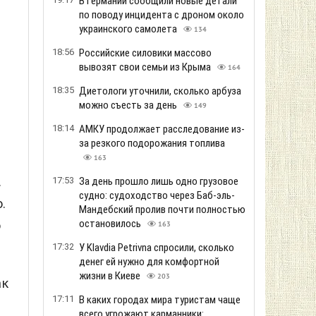
В Германии сообщили новые детали
по поводу инцидента с дроном около
украинского самолета
134
18:56
Российские силовики массово
вывозят свои семьи из Крыма
164
18:35
Диетологи уточнили, сколько арбуза
можно съесть за день
149
18:14
АМКУ продолжает расследование из-
за резкого подорожания топлива
163
.
17:53
За день прошло лишь одно грузовое
судно: судоходство через Баб-эль-
.
Мандебский пролив почти полностью
остановилось
о
163
17:32
У Klavdia Petrivna спросили, сколько
денег ей нужно для комфортной
жизни в Киеве
203
ак
17:11
В каких городах мира туристам чаще
всего угрожают карманники: