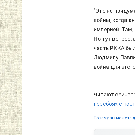
"Это не придум
войны, когда а
империей. Там,
Но тут вопрос, 
часть РККА бы
Людмилу Павлич
война для этого
Читают сейчас
перебоях с пос
Почему вы можете д