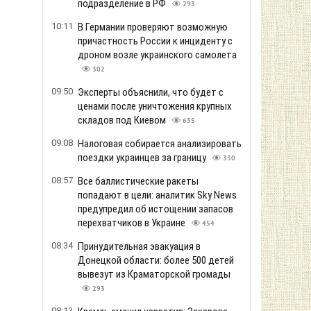
подразделение в РФ
293
10:11
В Германии проверяют возможную
причастность России к инциденту с
дроном возле украинского самолета
302
09:50
Эксперты объяснили, что будет с
ценами после уничтожения крупных
складов под Киевом
635
09:08
Налоговая собирается анализировать
поездки украинцев за границу
330
08:57
Все баллистические ракеты
попадают в цели: аналитик Sky News
предупредил об истощении запасов
перехватчиков в Украине
454
08:34
Принудительная эвакуация в
Донецкой области: более 500 детей
вывезут из Краматорской громады
293
08:13