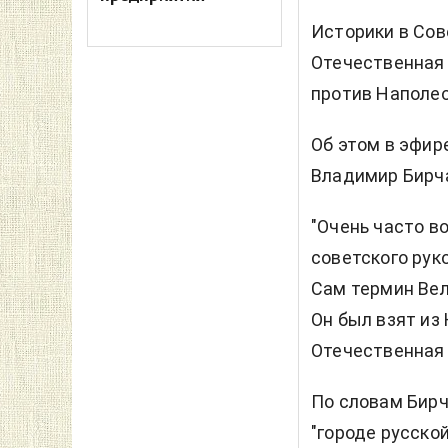
Историки в Сов
Отечественная 
против Наполео
Об этом в эфир
Владимир Бирч
"Очень часто в
советского рук
Сам термин Вел
Он был взят из
Отечественная в
По словам Бирч
"городе русской