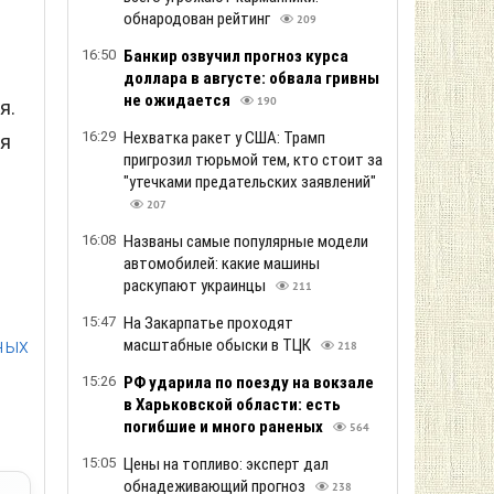
обнародован рейтинг
209
16:50
Банкир озвучил прогноз курса
доллара в августе: обвала гривны
не ожидается
190
я.
16:29
Нехватка ракет у США: Трамп
ая
пригрозил тюрьмой тем, кто стоит за
"утечками предательских заявлений"
207
16:08
Названы самые популярные модели
автомобилей: какие машины
раскупают украинцы
211
15:47
На Закарпатье проходят
ных
масштабные обыски в ТЦК
218
15:26
РФ ударила по поезду на вокзале
в Харьковской области: есть
погибшие и много раненых
564
15:05
Цены на топливо: эксперт дал
обнадеживающий прогноз
238