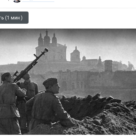
ь (1 мин )