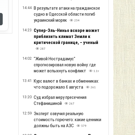
14:44
В результате атаки на гражданское
судно в Одесской области погиб
украинский моряк
234
14:23
Супер-Эль-Ниньо вскоре может
приблизить климат Земли к
критической границе, – ученый
287
14:02
"Живой Нострадамус"
спрогнозировал новую войну: где
может вспыхнуть конфликт
1.1т
13:41
Курс валют в банках и обменниках:
что подорожало 6 августа
261
13:20
Суд избрал меру пресечения
Стефанишиной
267
12:59
Эксперт озвучил реальную
стоимость горючего: какие ценники
должны быть на АЗС
379