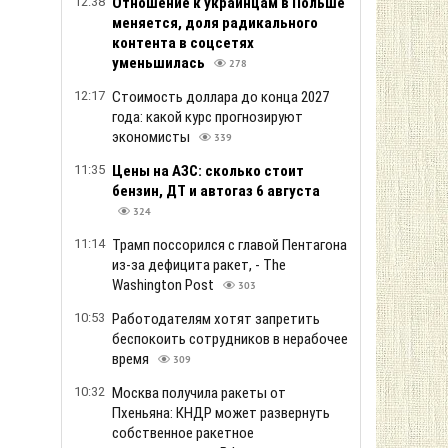
12:38
Отношение к украинцам в Польше
меняется, доля радикального
контента в соцсетях
уменьшилась
278
12:17
Стоимость доллара до конца 2027
года: какой курс прогнозируют
экономисты
339
11:35
Цены на АЗС: сколько стоит
бензин, ДТ и автогаз 6 августа
324
11:14
Трамп поссорился с главой Пентагона
из-за дефицита ракет, - The
Washington Post
303
10:53
Работодателям хотят запретить
беспокоить сотрудников в нерабочее
время
309
10:32
Москва получила ракеты от
Пхеньяна: КНДР может развернуть
собственное ракетное