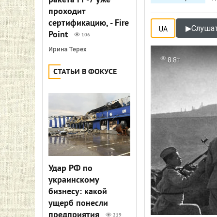
ракета FP-7 уже
проходит
сертификацию, - Fire
▶
Слушат
UA
Point
106
Ирина Терех
8.8т
СТАТЬИ В ФОКУСЕ
Удар РФ по
украинскому
бизнесу: какой
ущерб понесли
предприятия
219