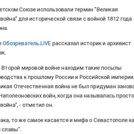
етском Союзе использовали термин "Великая
война" для исторической связи с войной 1812 года
на.
е
Обозреватель.LIVE
рассказал историк и архивист
ак.
о Второй мировой войне находим такие посылы
оводства к прошлому России и Российской империи
икая Отечественная война не был придуман заново
 Наполеоновских войн, когда она называлась прост
ойна", - отметил он.
ака, то же самое касается и мифа о Севастополе к
 славы".