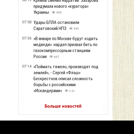
Кремль сменил нарратив: Захарова
придумала нового «куратора»
Украины
450
07:58
Удары БПЛА остановили
Саратовский НПЗ
345
07:36
«В январе по Москве будут ходить
медведи»: нардеп призвал бить по
газокомпрессорным станциям
России
667
07:14
«Поймать тяжело, производят под
землей», - Сергей «Флэш»
Бескрестнов описал сложность
борьбы с российскими
«Искандерами»
1.1т
Больше новостей