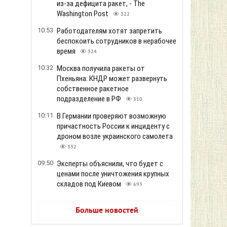
из-за дефицита ракет, - The
Washington Post
322
10:53
Работодателям хотят запретить
беспокоить сотрудников в нерабочее
время
324
10:32
Москва получила ракеты от
Пхеньяна: КНДР может развернуть
собственное ракетное
подразделение в РФ
310
10:11
В Германии проверяют возможную
причастность России к инциденту с
дроном возле украинского самолета
332
09:50
Эксперты объяснили, что будет с
ценами после уничтожения крупных
складов под Киевом
693
Больше новостей