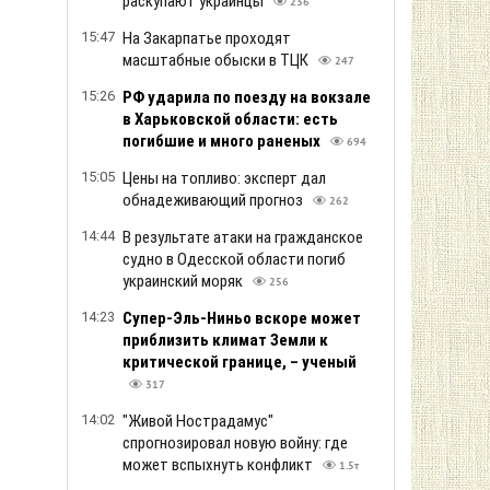
раскупают украинцы
236
15:47
На Закарпатье проходят
масштабные обыски в ТЦК
247
15:26
РФ ударила по поезду на вокзале
в Харьковской области: есть
погибшие и много раненых
694
15:05
Цены на топливо: эксперт дал
обнадеживающий прогноз
262
14:44
В результате атаки на гражданское
судно в Одесской области погиб
украинский моряк
256
14:23
Супер-Эль-Ниньо вскоре может
приблизить климат Земли к
критической границе, – ученый
317
14:02
"Живой Нострадамус"
спрогнозировал новую войну: где
может вспыхнуть конфликт
1.5т