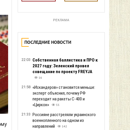
РЕКЛАМА
ПОСЛЕДНИЕ НОВОСТИ
22:03
Собственная баллистика и ПРО к
2027 году: Зеленский провел
совещание по проекту FREYJA
16
21:58
«Искандеров» становится меньше:
эксперт объяснил, почему РФ
переходит на ракеты С-400 и
«Циркон»
55
21:33
Россияне расстреляли украинского
военнопленного на одном из
ому
направлений
142