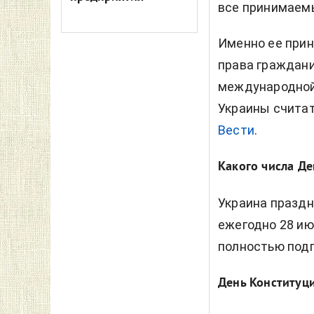
все принимаем
Именно ее прин
права граждани
международной 
Украины счита
Вести
.
Какого числа Де
Украина празд
ежегодно 28 ию
полностью под
День Конституц