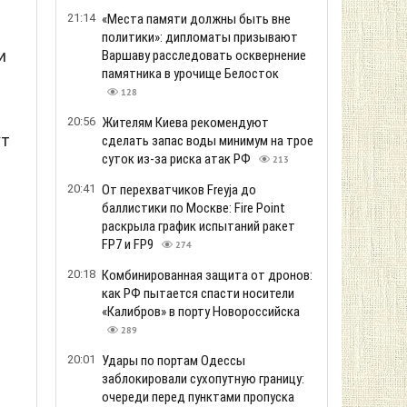
21:14
«Места памяти должны быть вне
политики»: дипломаты призывают
и
Варшаву расследовать осквернение
памятника в урочище Белосток
128
20:56
Жителям Киева рекомендуют
ут
сделать запас воды минимум на трое
суток из-за риска атак РФ
213
20:41
От перехватчиков Freyja до
баллистики по Москве: Fire Point
раскрыла график испытаний ракет
FP7 и FP9
274
20:18
Комбинированная защита от дронов:
как РФ пытается спасти носители
«Калибров» в порту Новороссийска
289
20:01
Удары по портам Одессы
заблокировали сухопутную границу:
очереди перед пунктами пропуска