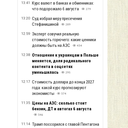
13:41
Курс валют в банках и обменниках:
что подорожало 6 августа
279
13:20
Суд избрал меру пресечения
Стефанишиной
289
12:59
Эксперт озвучил реальную
стоимость горючего: какие ценники
должны быть на АЗС
434
12:38
Отношение к украинцам в Польше
меняется, доля радикального
контента в соцсетях
уменьшилась
295
12:17
Стоимость доллара до конца 2027
года: какой курс прогнозируют
экономисты
374
11:35
Цены на АЗС: сколько стоит
бензин, ДТ и автогаз 6 августа
346
11:14
Трамп поссорился с главой Пентагона