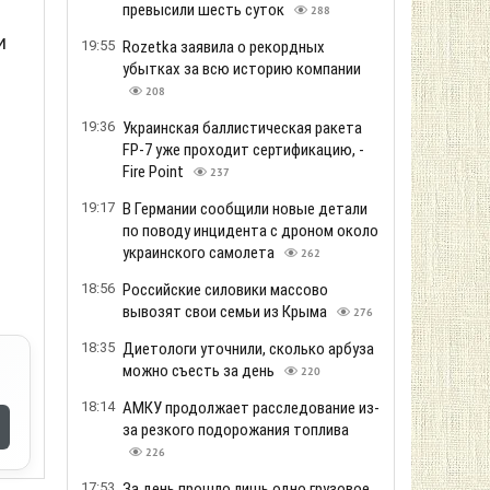
превысили шесть суток
288
и
19:55
Rozetka заявила о рекордных
убытках за всю историю компании
208
19:36
Украинская баллистическая ракета
FP-7 уже проходит сертификацию, -
Fire Point
237
19:17
В Германии сообщили новые детали
по поводу инцидента с дроном около
украинского самолета
262
18:56
Российские силовики массово
вывозят свои семьи из Крыма
276
18:35
Диетологи уточнили, сколько арбуза
можно съесть за день
220
18:14
АМКУ продолжает расследование из-
за резкого подорожания топлива
226
17:53
За день прошло лишь одно грузовое