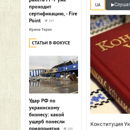
ракета FP-7 уже
▶
Слушат
UA
проходит
сертификацию, - Fire
Point
237
6.2т
Ирина Терех
СТАТЬИ В ФОКУСЕ
Удар РФ по
украинскому
бизнесу: какой
ущерб понесли
Конституция У
предприятия
225