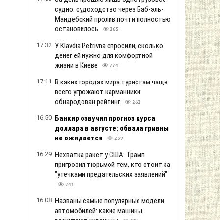
судно: судоходство через Баб-эль-
Мандебский пролив почти полностью
остановилось
265
17:32
У Klavdia Petrivna спросили, сколько
денег ей нужно для комфортной
жизни в Киеве
274
17:11
В каких городах мира туристам чаще
всего угрожают карманники:
обнародован рейтинг
262
16:50
Банкир озвучил прогноз курса
доллара в августе: обвала гривны
не ожидается
239
16:29
Нехватка ракет у США: Трамп
пригрозил тюрьмой тем, кто стоит за
"утечками предательских заявлений"
241
16:08
Названы самые популярные модели
автомобилей: какие машины