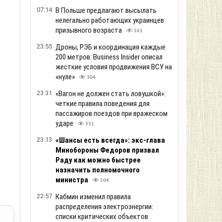
07:14
В Польше предлагают высылать
нелегально работающих украинцев
призывного возраста
161
23:55
Дроны, РЭБ и координация каждые
200 метров: Business Insider описал
жесткие условия продвижения ВСУ на
«нуле»
304
23:31
«Вагон не должен стать ловушкой»:
четкие правила поведения для
пассажиров поездов при вражеском
ударе
331
23:13
«Шансы есть всегда»: экс-глава
Минобороны Федоров призвал
Раду как можно быстрее
назначить полномочного
министра
504
22:57
Кабмин изменил правила
распределения электроэнергии:
списки критических объектов