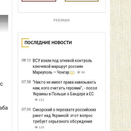
РЕКЛАМА
ПОСЛЕДНИЕ НОВОСТИ
08:13
ВСУ взяли под огневой контроль
ключевой маршрут россиян
Мариуполь — Чонгар
98
07:58
"Никто не имеет права навязывать
 с
нам, кого считать героями", - посол
Украины в Польше о Бандере и ЕС
132
аба
07:36
Сикорский о перехвате российских
ракет над Украиной: этот вопрос
требует серьезного обсуждения
120