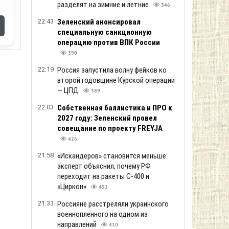
разделят на зимние и летние
346
22:43
Зеленский анонсировал
специальную санкционную
операцию против ВПК России
390
22:19
Россия запустила волну фейков ко
второй годовщине Курской операции
— ЦПД
389
22:03
Собственная баллистика и ПРО к
2027 году: Зеленский провел
совещание по проекту FREYJA
426
21:58
«Искандеров» становится меньше:
эксперт объяснил, почему РФ
переходит на ракеты С-400 и
«Циркон»
451
21:33
Россияне расстреляли украинского
военнопленного на одном из
направлений
410