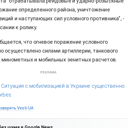
ота" отрабатывала рейдовые и ударно-розыскные
ржание определенного района, уничтожение
иций и наступающих сил условного противника", -
сании к ролику.
общается, что огневое поражение условного
о осуществлено силами артиллерии, танкового
 минометных и мобильных зенитных расчетов.
РЕКЛАМА
:
Ситуация с мобилизацией в Украине существенно
rbes.
оверять Vesti-UA
без шума в Google News