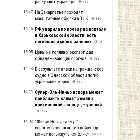
раскупают украинцы
295
15:47
На Закарпатье проходят
масштабные обыски в ТЦК
330
15:26
РФ ударила по поезду на вокзале
в Харьковской области: есть
погибшие и много раненых
1т
15:05
Цены на топливо: эксперт дал
обнадеживающий прогноз
356
14:44
В результате атаки на гражданское
судно в Одесской области погиб
украинский моряк
336
14:23
Супер-Эль-Ниньо вскоре может
приблизить климат Земли к
критической границе, – ученый
395
14:02
"Живой Нострадамус"
спрогнозировал новую войну: где
может вспыхнуть конфликт
2.1т