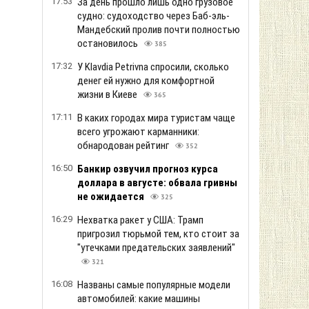
17:53
За день прошло лишь одно грузовое
судно: судоходство через Баб-эль-
Мандебский пролив почти полностью
остановилось
385
17:32
У Klavdia Petrivna спросили, сколько
денег ей нужно для комфортной
жизни в Киеве
365
17:11
В каких городах мира туристам чаще
всего угрожают карманники:
обнародован рейтинг
352
16:50
Банкир озвучил прогноз курса
доллара в августе: обвала гривны
не ожидается
325
16:29
Нехватка ракет у США: Трамп
пригрозил тюрьмой тем, кто стоит за
"утечками предательских заявлений"
321
16:08
Названы самые популярные модели
автомобилей: какие машины