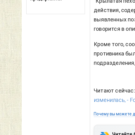
"Крылатая пех
действия, соде
выявленных поз
говорится в опи
Кроме того, со
противника был
подразделения,
Читают сейчас
изменилась, - Fo
Почему вы можете д
Читайте 