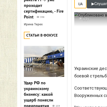
ракета FP-7 уже
▶
Слушат
UA
проходит
сертификацию, - Fire
Point
398
3.3т
Ирина Терех
СТАТЬИ В ФОКУСЕ
Украинские дес
боевой стрельб
Удар РФ по
Соответствующе
украинскому
бизнесу: какой
Вооруженных си
ущерб понесли
предприятия
259