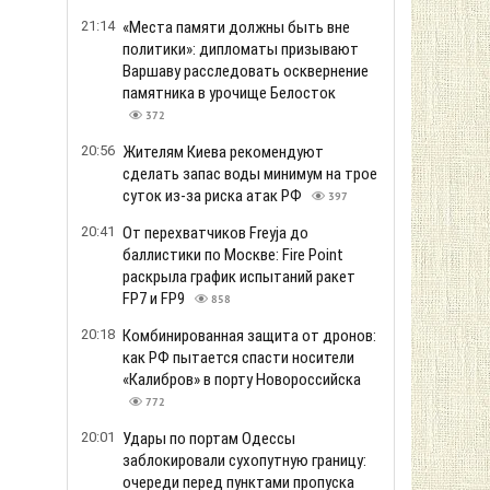
21:14
«Места памяти должны быть вне
политики»: дипломаты призывают
Варшаву расследовать осквернение
памятника в урочище Белосток
372
20:56
Жителям Киева рекомендуют
сделать запас воды минимум на трое
суток из-за риска атак РФ
397
20:41
От перехватчиков Freyja до
баллистики по Москве: Fire Point
раскрыла график испытаний ракет
FP7 и FP9
858
20:18
Комбинированная защита от дронов:
как РФ пытается спасти носители
«Калибров» в порту Новороссийска
772
20:01
Удары по портам Одессы
заблокировали сухопутную границу:
очереди перед пунктами пропуска