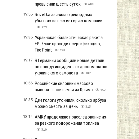
превысили шесть суток
688
19:55
Rozetka заявила о рекордных
убытках за всю историю компании
329
19:36
Украинская баллистическая ракета
FP-7 уже проходит сертификацию, -
Fire Point
398
19:17
В Германии сообщили новые детали
по поводу инцидента с дроном около
украинского самолета
382
18:56
Российские силовики массово
вывозят свои семьи из Крыма
452
18:35
Диетологи уточнили, сколько арбуза
можно съесть за день
313
18:14
АМКУ продолжает расследование из-
за резкого подорожания топлива
310