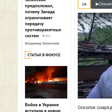
Зеленский
▶
Слушат
UA
предположил,
почему Запада
ограничивает
2.8т
передачу
противоракетных
систем
652
Владимир Зеленский
СТАТЬИ В ФОКУСЕ
Война в Украине
Осколок снаряд
вступила в новую