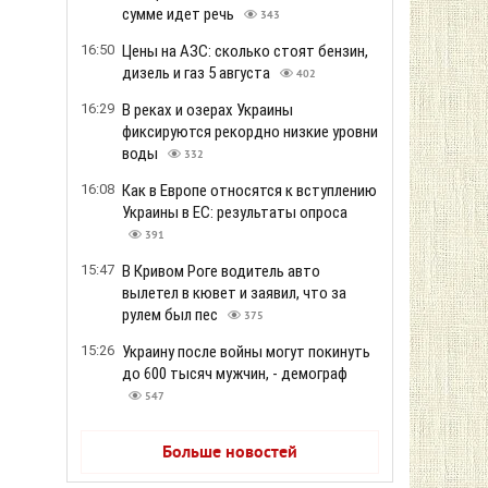
сумме идет речь
343
16:50
Цены на АЗС: сколько стоят бензин,
дизель и газ 5 августа
402
16:29
В реках и озерах Украины
фиксируются рекордно низкие уровни
воды
332
16:08
Как в Европе относятся к вступлению
Украины в ЕС: результаты опроса
391
15:47
В Кривом Роге водитель авто
вылетел в кювет и заявил, что за
рулем был пес
375
15:26
Украину после войны могут покинуть
до 600 тысяч мужчин, - демограф
547
Больше новостей