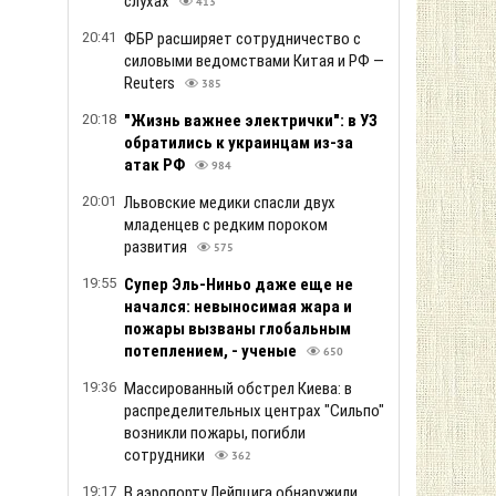
слухах
413
20:41
ФБР расширяет сотрудничество с
силовыми ведомствами Китая и РФ —
Reuters
385
20:18
"Жизнь важнее электрички": в УЗ
обратились к украинцам из-за
атак РФ
984
20:01
Львовские медики спасли двух
младенцев с редким пороком
развития
575
19:55
Супер Эль-Ниньо даже еще не
начался: невыносимая жара и
пожары вызваны глобальным
потеплением, - ученые
650
19:36
Массированный обстрел Киева: в
распределительных центрах "Сильпо"
возникли пожары, погибли
сотрудники
362
19:17
В аэропорту Лейпцига обнаружили