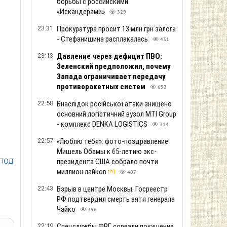
борьбы с российскими
«Искандерами»
329
23:31
Прокуратура просит 13 млн грн залога
- Стефанишина расплакалась
431
23:13
Давление через дефицит ПВО:
Зеленский предположил, почему
Запада ограничивает передачу
противоракетных систем
652
22:58
Внаслідок російської атаки знищено
основний логістичний вузол MTI Group
- комплекс DENKA LOGISTICS
314
22:57
«Люблю тебя»: фото-поздравление
Мишель Обамы к 65-летию экс-
 под
президента США собрало почти
миллион лайков
407
22:43
Взрыв в центре Москвы: Госреестр
РФ подтвердил смерть зятя генерала
Чайко
396
22:19
Спецслужбы ФРГ сорвали покушение