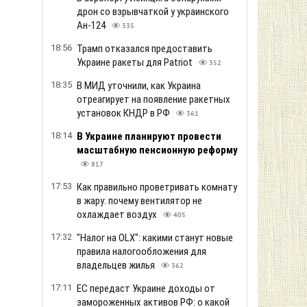
дрон со взрывчаткой у украинского
Ан-124
335
18:56
Трамп отказался предоставить
Украине ракеты для Patriot
352
18:35
В МИД уточнили, как Украина
отреагирует на появление ракетных
установок КНДР в РФ
361
18:14
В Украине планируют провести
масштабную пенсионную реформу
817
17:53
Как правильно проветривать комнату
в жару: почему вентилятор не
охлаждает воздух
405
17:32
"Налог на OLX": какими станут новые
правила налогообложения для
владельцев жилья
362
17:11
ЕС передаст Украине доходы от
замороженных активов РФ: о какой