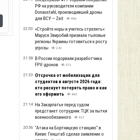
РФ на руководителя компании
Donaustahl, производившей дроны
для ВСУ — Zeit
496
22:03
«Стройте норы и учитесь стрелять»:
Маруся Звиробий призвала тыловые
регионы Украины готовиться к росту
угрозы
2.4т
21:58
В России подорвали разработчика
FPV-дронов
571
21:33
Отсрочка от мобилизации для
студентов в августе 2026 года:
кто рискует потерять право и как
его оформить
465
21:14
На Закарпатье перед судом
предстанет сотрудник ТЦК за пытки
военнообязанного
417
20:56
"Атака на Бортницкую станцию" в
Киеве: Генштаб сделал заявление о