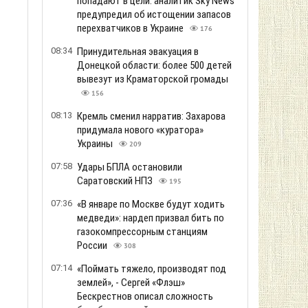
попадают в цели: аналитик Sky News
предупредил об истощении запасов
перехватчиков в Украине
176
08:34
Принудительная эвакуация в
Донецкой области: более 500 детей
вывезут из Краматорской громады
156
08:13
Кремль сменил нарратив: Захарова
придумала нового «куратора»
Украины
209
07:58
Удары БПЛА остановили
Саратовский НПЗ
195
07:36
«В январе по Москве будут ходить
медведи»: нардеп призвал бить по
газокомпрессорным станциям
России
308
07:14
«Поймать тяжело, производят под
землей», - Сергей «Флэш»
Бескрестнов описал сложность