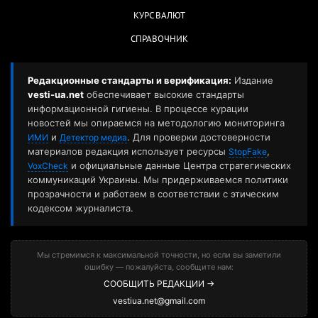
КУРС ВАЛЮТ
СПРАВОЧНИК
Редакционные стандарты и верификация:
Издание
vesti-ua.net
обеспечивает высокие стандарты
информационной гигиены. В процессе курации
новостей мы опираемся на методологию мониторинга
и
. Для проверки достоверности
ИМИ
Детектор медиа
материалов редакция использует ресурсы
,
StopFake
и официальные данные Центра стратегических
VoxCheck
коммуникаций Украины. Мы придерживаемся политики
прозрачности и работаем в соответствии с этическим
кодексом журналиста.
Мы стремимся к максимальной точности, но если вы заметили
ошибку — пожалуйста, сообщите нам:
СООБЩИТЬ РЕДАКЦИИ →
vestiua.net@gmail.com