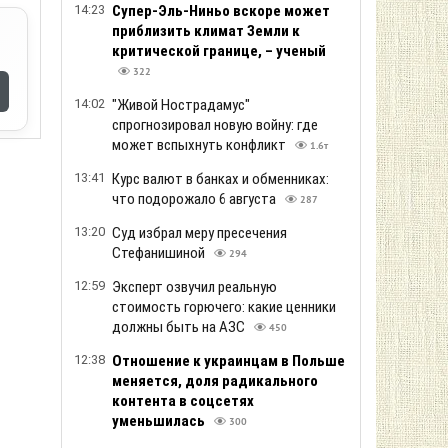
14:23
Супер-Эль-Ниньо вскоре может
приблизить климат Земли к
критической границе, – ученый
322
14:02
"Живой Нострадамус"
спрогнозировал новую войну: где
может вспыхнуть конфликт
1.6т
13:41
Курс валют в банках и обменниках:
что подорожало 6 августа
287
13:20
Суд избрал меру пресечения
Стефанишиной
294
12:59
Эксперт озвучил реальную
стоимость горючего: какие ценники
должны быть на АЗС
450
12:38
Отношение к украинцам в Польше
меняется, доля радикального
контента в соцсетях
уменьшилась
300