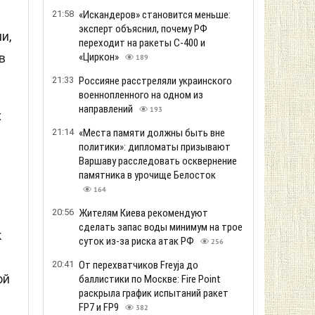
21:58
«Искандеров» становится меньше:
эксперт объяснил, почему РФ
и,
переходит на ракеты С-400 и
в
«Циркон»
189
21:33
Россияне расстреляли украинского
военнопленного на одном из
направлений
193
х
21:14
«Места памяти должны быть вне
политики»: дипломаты призывают
Варшаву расследовать осквернение
памятника в урочище Белосток
164
20:56
Жителям Киева рекомендуют
сделать запас воды минимум на трое
к
суток из-за риска атак РФ
256
20:41
От перехватчиков Freyja до
ой
баллистики по Москве: Fire Point
раскрыла график испытаний ракет
FP7 и FP9
382