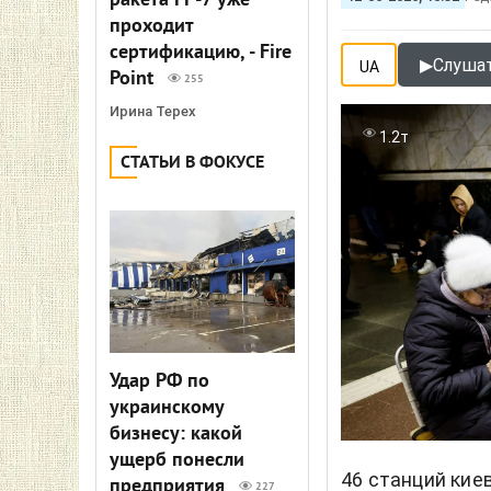
ракета FP-7 уже
проходит
сертификацию, - Fire
▶
Слушат
UA
Point
255
Ирина Терех
1.2т
СТАТЬИ В ФОКУСЕ
Удар РФ по
украинскому
бизнесу: какой
ущерб понесли
46 станций кие
предприятия
227