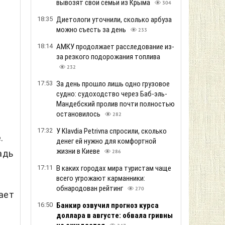
вывозят свои семьи из Крыма
304
18:35
Диетологи уточнили, сколько арбуза
можно съесть за день
233
18:14
АМКУ продолжает расследование из-
за резкого подорожания топлива
232
17:53
За день прошло лишь одно грузовое
судно: судоходство через Баб-эль-
Мандебский пролив почти полностью
остановилось
282
17:32
У Klavdia Petrivna спросили, сколько
.
денег ей нужно для комфортной
жизни в Киеве
адь
286
17:11
В каких городах мира туристам чаще
всего угрожают карманники:
обнародован рейтинг
270
ает
16:50
Банкир озвучил прогноз курса
доллара в августе: обвала гривны