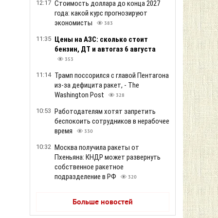
12:17
Стоимость доллара до конца 2027
года: какой курс прогнозируют
экономисты
383
11:35
Цены на АЗС: сколько стоит
бензин, ДТ и автогаз 6 августа
353
11:14
Трамп поссорился с главой Пентагона
из-за дефицита ракет, - The
Washington Post
328
10:53
Работодателям хотят запретить
беспокоить сотрудников в нерабочее
время
330
10:32
Москва получила ракеты от
Пхеньяна: КНДР может развернуть
собственное ракетное
подразделение в РФ
320
Больше новостей