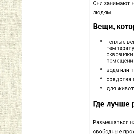
Они занимают н
людям.
Вещи, кото
теплые ве
температу
сквозняки
помещени
вода или 
средства 
для живот
Где лучше 
Размещаться на
свободные прох