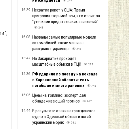
не ожидается
247
16:29
Нехватка ракет у США: Трамп
пригрозил тюрьмой тем, кто стоит за
"утечками предательских заявлений"
248
и",
16:08
Названы самые популярные модели
м
автомобилей: какие машины
раскупают украинцы
241
15:47
На Закарпатье проходят
масштабные обыски в ТЦК
253
15:26
РФ ударила по поезду на вокзале
в Харьковской области: есть
погибшие и много раненых
741
15:05
Цены на топливо: эксперт дал
обнадеживающий прогноз
267
14:44
В результате атаки на гражданское
судно в Одесской области погиб
украинский моряк
261