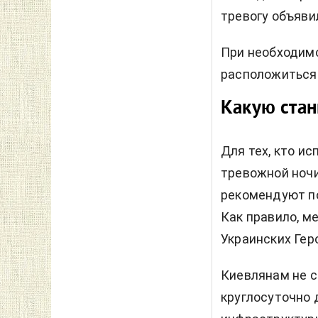
тревогу объяви
При необходимо
расположиться
Какую ста
Для тех, кто и
тревожной ночи
рекомендуют по
Как правило, м
Украинских Гер
Киевлянам не с
круглосуточно 