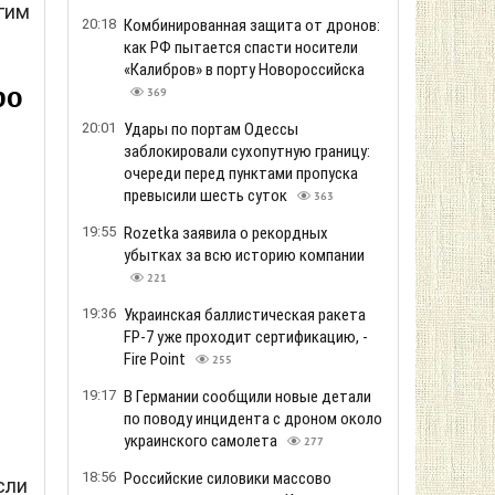
гим
20:18
Комбинированная защита от дронов:
как РФ пытается спасти носители
«Калибров» в порту Новороссийска
ро
369
20:01
Удары по портам Одессы
заблокировали сухопутную границу:
очереди перед пунктами пропуска
превысили шесть суток
363
19:55
Rozetka заявила о рекордных
убытках за всю историю компании
221
19:36
Украинская баллистическая ракета
FP-7 уже проходит сертификацию, -
Fire Point
255
19:17
В Германии сообщили новые детали
по поводу инцидента с дроном около
украинского самолета
277
18:56
Российские силовики массово
сли