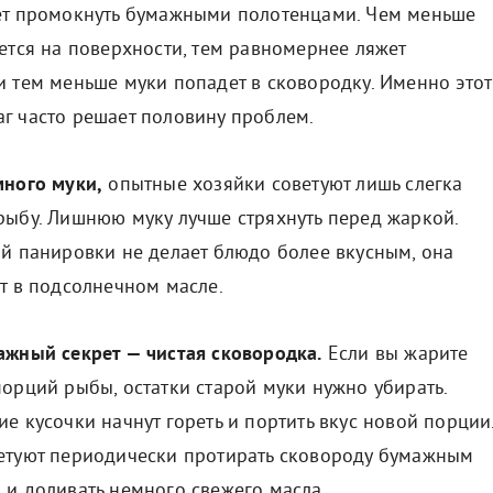
ет промокнуть бумажными полотенцами. Чем меньше
ется на поверхности, тем равномернее ляжет
и тем меньше муки попадет в сковородку. Именно этот
г часто решает половину проблем.
много муки,
опытные хозяйки советуют лишь слегка
рыбу. Лишнюю муку лучше стряхнуть перед жаркой.
ой панировки не делает блюдо более вкусным, она
т в подсолнечном масле.
ажный секрет — чистая сковородка.
Если вы жарите
порций рыбы, остатки старой муки нужно убирать.
е кусочки начнут гореть и портить вкус новой порции
етуют периодически протирать сковороду бумажным
 и доливать немного свежего масла.