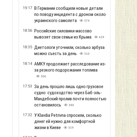
19:17
В Германии сообщили новые детали
по поводу инцидента с дроном около
украинского самолета
374
18:56
Российские силовики массово
вывозят свои семьи из Крыма
439
18:35
Диетологи уточнили, сколько арбуза
можно съесть за день
310
18:14
АМКУ продолжает расследование из-
за резкого подорожания топлива
306
17:53
За день прошло лишь одно грузовое
судно: судоходство через Баб-эль-
Мандебский пролив почти полностью
остановилось
380
17:32
У Klavdia Petrivna спросили, сколько
денег ей нужно для комфортной
жизни в Киеве
359