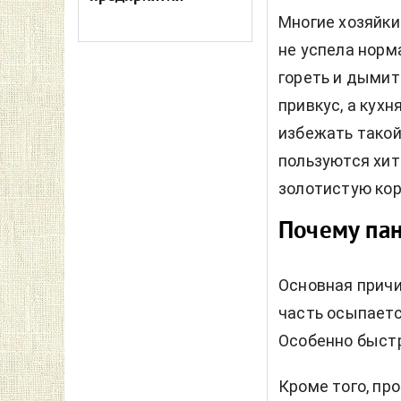
Многие хозяйки
не успела норм
гореть и дымит
привкус, а кух
избежать такой
пользуются хи
золотистую кор
Почему пан
Основная причи
часть осыпаетс
Особенно быстр
Кроме того, пр