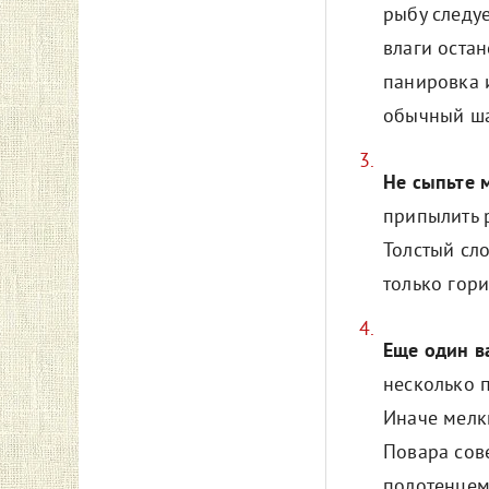
рыбу следу
влаги остан
панировка 
обычный ша
Не сыпьте 
припылить 
Толстый сл
только гори
Еще один в
несколько 
Иначе мелки
Повара сов
полотенцем