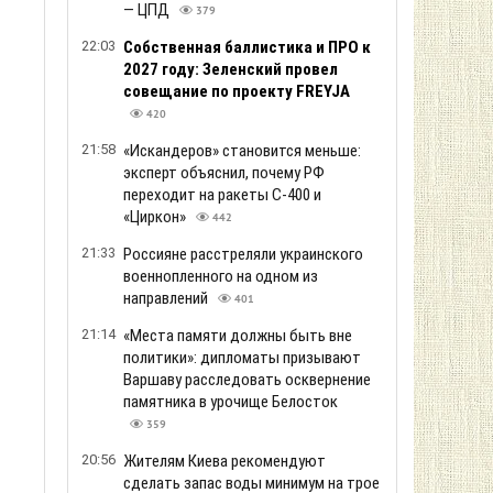
— ЦПД
379
22:03
Собственная баллистика и ПРО к
2027 году: Зеленский провел
совещание по проекту FREYJA
420
21:58
«Искандеров» становится меньше:
эксперт объяснил, почему РФ
переходит на ракеты С-400 и
«Циркон»
442
21:33
Россияне расстреляли украинского
военнопленного на одном из
направлений
401
о
21:14
«Места памяти должны быть вне
политики»: дипломаты призывают
Варшаву расследовать осквернение
памятника в урочище Белосток
359
20:56
Жителям Киева рекомендуют
сделать запас воды минимум на трое