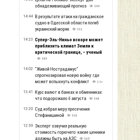
обнадеживающий прогноз
349
14:44
В результате атаки на гражданское
судно в Одесской области погиб
украинский моряк
331
14:23
Супер-Эль-Ниньо вскоре может
приблизить климат Земли к
критической границе, – ученый
389
14:02
"Живой Нострадамус"
спрогнозировал новую войну: где
может вспыхнуть конфликт
2.1т
13:41
Курс валют в банках и обменниках:
что подорожало 6 августа
348
13:20
Суд избрал меру пресечения
Стефанишиной
358
12:59
Эксперт озвучил реальную
стоимость горючего: какие ценники
должны быть на АЗС
569