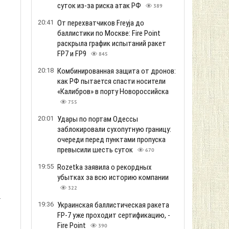
суток из-за риска атак РФ
389
20:41
От перехватчиков Freyja до
баллистики по Москве: Fire Point
раскрыла график испытаний ракет
FP7 и FP9
845
20:18
Комбинированная защита от дронов:
как РФ пытается спасти носители
«Калибров» в порту Новороссийска
755
20:01
Удары по портам Одессы
заблокировали сухопутную границу:
очереди перед пунктами пропуска
превысили шесть суток
670
19:55
Rozetka заявила о рекордных
убытках за всю историю компании
322
.
19:36
Украинская баллистическая ракета
FP-7 уже проходит сертификацию, -
Fire Point
390