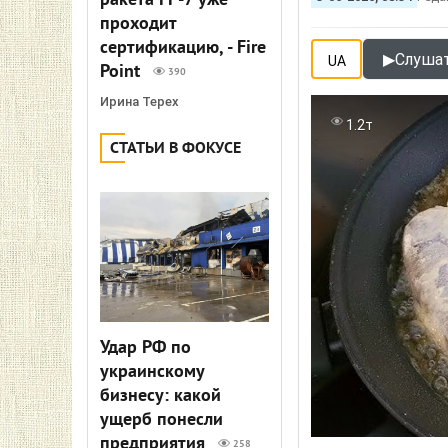
ракета FP-7 уже
проходит
сертификацию, - Fire
▶
Слушат
UA
Point
390
Ирина Терех
1.2т
СТАТЬИ В ФОКУСЕ
Удар РФ по
украинскому
бизнесу: какой
ущерб понесли
предприятия
258