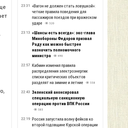
23:31
«Вагон не должен стать ловушкой»:
еще
четкие правила поведения для
ает
пассажиров поездов при вражеском
ударе
320
23:13
«Шансы есть всегда»: экс-глава
,
Минобороны Федоров призвал
Раду как можно быстрее
назначить полномочного
министра
490
22:57
Кабмин изменил правила
распределения электроэнергии:
списки критических объектов
разделят на зимние и летние
338
о,
22:43
Зеленский анонсировал
специальную санкционную
операцию против ВПК России
383
22:19
Россия запустила волну фейков ко
й
второй годовщине Курской операции