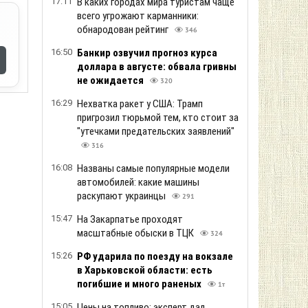
17:11
В каких городах мира туристам чаще
всего угрожают карманники:
обнародован рейтинг
346
16:50
Банкир озвучил прогноз курса
доллара в августе: обвала гривны
не ожидается
320
16:29
Нехватка ракет у США: Трамп
пригрозил тюрьмой тем, кто стоит за
"утечками предательских заявлений"
316
16:08
Названы самые популярные модели
автомобилей: какие машины
раскупают украинцы
291
15:47
На Закарпатье проходят
масштабные обыски в ТЦК
324
15:26
РФ ударила по поезду на вокзале
в Харьковской области: есть
погибшие и много раненых
1т
15:05
Цены на топливо: эксперт дал