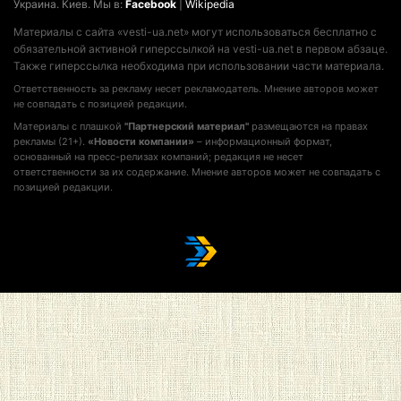
Украина. Киев. Мы в:
Facebook
|
Wikipedia
Материалы с сайта «vesti-ua.net» могут использоваться бесплатно с
обязательной активной гиперссылкой на vesti-ua.net в первом абзаце.
Также гиперссылка необходима при использовании части материала.
Ответственность за рекламу несет рекламодатель. Мнение авторов может
не совпадать с позицией редакции.
Материалы с плашкой
"Партнерский материал"
размещаются на правах
рекламы (21+).
«Новости компании»
– информационный формат,
основанный на пресс-релизах компаний; редакция не несет
ответственности за их содержание. Мнение авторов может не совпадать с
позицией редакции.