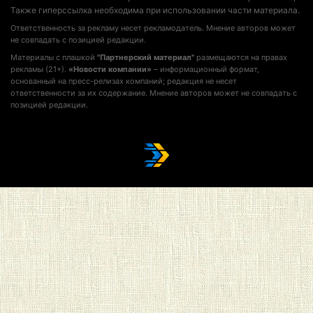
Также гиперссылка необходима при использовании части материала.
Ответственность за рекламу несет рекламодатель. Мнение авторов может
не совпадать с позицией редакции.
Материалы с плашкой
"Партнерский материал"
размещаются на правах
рекламы (21+).
«Новости компании»
– информационный формат,
основанный на пресс-релизах компаний; редакция не несет
ответственности за их содержание. Мнение авторов может не совпадать с
позицией редакции.