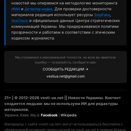
новостей мы опираемся на методологию мониторинга
и
. Для проверки достоверности
ИМИ
Детектор медиа
материалов редакция использует ресурсы
,
StopFake
и официальные данные Центра стратегических
VoxCheck
коммуникаций Украины. Мы придерживаемся политики
прозрачности и работаем в соответствии с этическим
кодексом журналиста.
Мы стремимся к максимальной точности, но если вы заметили
ошибку — пожалуйста, сообщите нам:
СООБЩИТЬ РЕДАКЦИИ →
vestiua.net@gmail.com
21+ | © 2012-2026 vesti-ua.net || Новости Украины. Контент
создается людьми: мы не используем ИИ для редактуры
материалов.
Украина. Киев. Мы в:
Facebook
|
Wikipedia
Материалы с сайта «vesti-ua.net» могут использоваться бесплатно с
обязательной активной гиперссылкой на vesti-ua.net в первом абзаце.