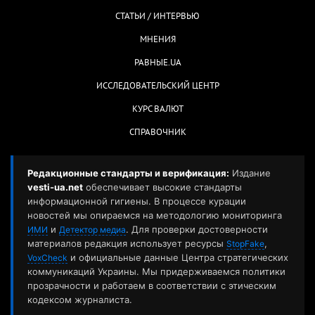
СТАТЬИ / ИНТЕРВЬЮ
МНЕНИЯ
РАВНЫЕ.UA
ИССЛЕДОВАТЕЛЬСКИЙ ЦЕНТР
КУРС ВАЛЮТ
СПРАВОЧНИК
Редакционные стандарты и верификация:
Издание
vesti-ua.net
обеспечивает высокие стандарты
информационной гигиены. В процессе курации
новостей мы опираемся на методологию мониторинга
и
. Для проверки достоверности
ИМИ
Детектор медиа
материалов редакция использует ресурсы
,
StopFake
и официальные данные Центра стратегических
VoxCheck
коммуникаций Украины. Мы придерживаемся политики
прозрачности и работаем в соответствии с этическим
кодексом журналиста.