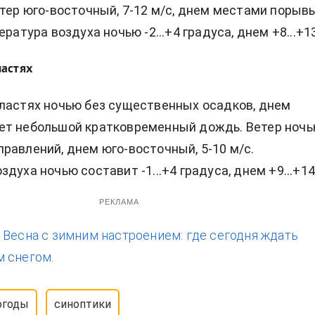
етер юго-восточный, 7-12 м/с, днем местами порывы
ература воздуха ночью -2...+4 градуса, днем +8...+13
ластях
ластях ночью без существенных осадков, днем
ет небольшой кратковременный дождь. Ветер ноч
равлений, днем юго-восточный, 5-10 м/с.
духа ночью составит -1...+4 градуса, днем +9...+14
РЕКЛАМА
:
Весна с зимним настроением: где сегодня ждать
 снегом.
огоды
синоптики