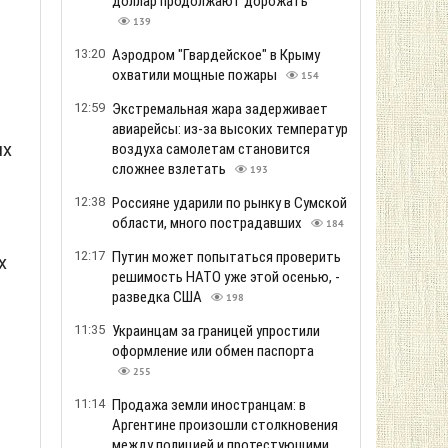
доллар продолжают дорожать
139
13:20
Аэродром "Гвардейское" в Крыму
охватили мощные пожары
154
12:59
Экстремальная жара задерживает
авиарейсы: из-за высоких температур
их
воздуха самолетам становится
сложнее взлетать
193
12:38
Россияне ударили по рынку в Сумской
области, много пострадавших
184
12:17
Путин может попытаться проверить
х
решимость НАТО уже этой осенью, -
разведка США
198
11:35
Украинцам за границей упростили
оформление или обмен паспорта
255
11:14
Продажа земли иностранцам: в
Аргентине произошли столкновения
между полицией и протестующими