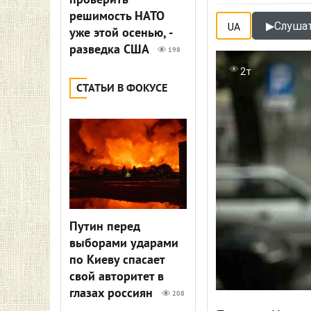
проверить
решимость НАТО
▶
Слушат
UA
уже этой осенью, -
разведка США
198
2т
СТАТЬИ В ФОКУСЕ
Путин перед
выборами ударами
по Киеву спасает
свой авторитет в
глазах россиян
208