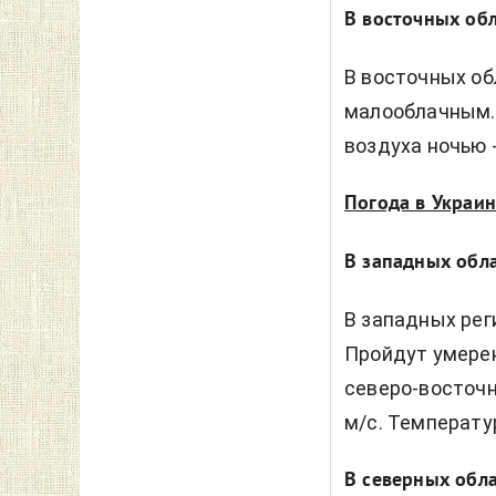
В восточных об
В восточных об
малооблачным. 
воздуха ночью -
Погода в Украин
В западных обл
В западных рег
Пройдут умерен
северо-восточн
м/с. Температур
В северных обл