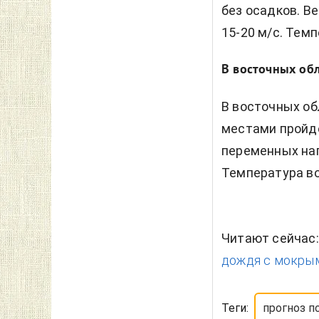
без осадков. В
15-20 м/с. Темп
В восточных об
В восточных об
местами пройд
переменных нап
Температура воз
Читают сейчас
дождя с мокрым
Теги:
прогноз п