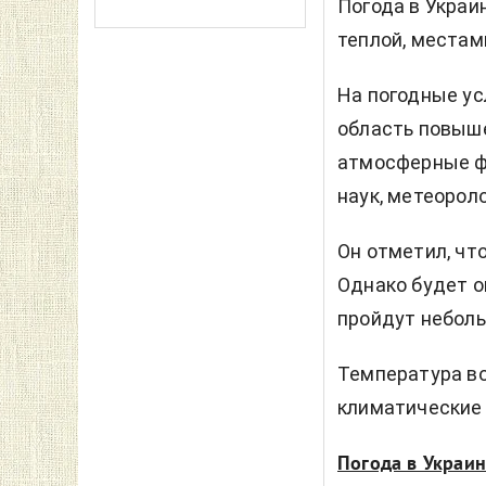
Погода в Украи
теплой, местам
На погодные ус
область повыш
атмосферные ф
наук, метеорол
Он отметил, чт
Однако будет о
пройдут небол
Температура в
климатические 
Погода в Украин