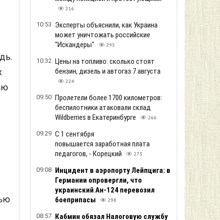
216
10:53
Эксперты объяснили, как Украина
может уничтожать российские
"Искандеры"
295
дь.
10:32
Цены на топливо: сколько стоят
х
бензин, дизель и автогаз 7 августа
224
ью
09:50
Пролетели более 1700 километров:
беспилотники атаковали склад
Wildberries в Екатеринбурге
266
09:29
С 1 сентября
повышается заработная плата
педагогов, - Корецкий
273
09:08
Инцидент в аэропорту Лейпцига: в
Германии опровергли, что
украинский Ан-124 перевозил
чью
боеприпасы
298
08:57
Кабмин обязал Налоговую службу