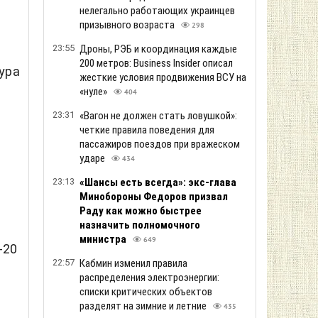
нелегально работающих украинцев
призывного возраста
298
23:55
Дроны, РЭБ и координация каждые
200 метров: Business Insider описал
ура
жесткие условия продвижения ВСУ на
«нуле»
404
23:31
«Вагон не должен стать ловушкой»:
четкие правила поведения для
пассажиров поездов при вражеском
ударе
434
23:13
«Шансы есть всегда»: экс-глава
Минобороны Федоров призвал
Раду как можно быстрее
назначить полномочного
министра
649
-20
22:57
Кабмин изменил правила
распределения электроэнергии:
списки критических объектов
разделят на зимние и летние
435