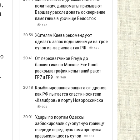
,
политики»: дипломаты призывают
Варшаву расследовать осквернение
.
памятника в урочище Белосток
432
20:56
Жителям Киева рекомендуют
сделать запас воды минимум на трое
суток из-за риска атак РФ
475
ью
20:41
От перехватчиков Freyja до
баллистики по Москве: Fire Point
раскрыла график испытаний ракет
.
FP7 и FP9
960
20:18
Комбинированная защита от дронов:
как РФ пытается спасти носители
«Калибров» в порту Новороссийска
901
20:01
Удары по портам Одессы
заблокировали сухопутную границу:
очереди перед пунктами пропуска
превысили шесть суток
802