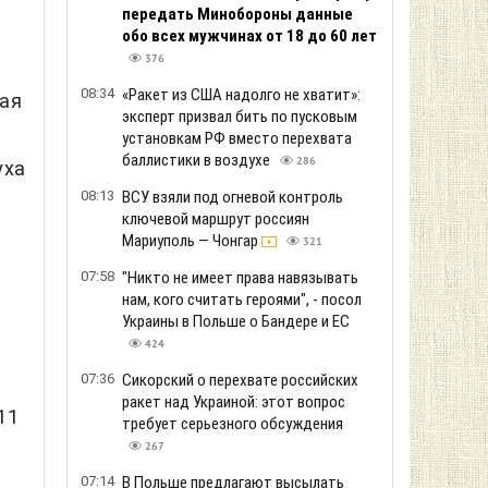
передать Минобороны данные
обо всех мужчинах от 18 до 60 лет
376
08:34
«Ракет из США надолго не хватит»:
ная
эксперт призвал бить по пусковым
установкам РФ вместо перехвата
баллистики в воздухе
286
уха
08:13
ВСУ взяли под огневой контроль
ключевой маршрут россиян
Мариуполь — Чонгар
321
07:58
"Никто не имеет права навязывать
нам, кого считать героями", - посол
Украины в Польше о Бандере и ЕС
424
07:36
Сикорский о перехвате российских
ракет над Украиной: этот вопрос
11
требует серьезного обсуждения
267
07:14
В Польше предлагают высылать