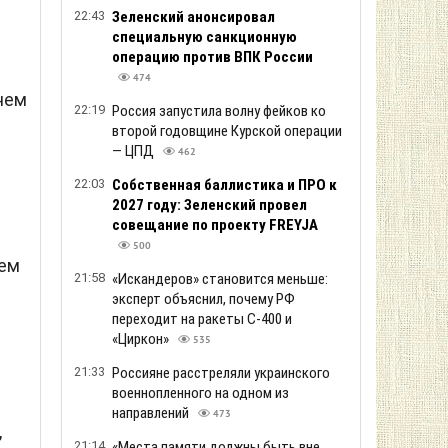
22:43
Зеленский анонсировал
специальную санкционную
операцию против ВПК России
474
днем
22:19
Россия запустила волну фейков ко
второй годовщине Курской операции
— ЦПД
462
22:03
Собственная баллистика и ПРО к
2027 году: Зеленский провел
совещание по проекту FREYJA
500
нем
21:58
«Искандеров» становится меньше:
эксперт объяснил, почему РФ
переходит на ракеты С-400 и
«Циркон»
535
21:33
Россияне расстреляли украинского
военнопленного на одном из
направлений
473
,
21:14
«Места памяти должны быть вне