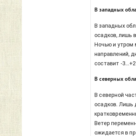
В западных обл
В западных обл
осадков, лишь 
Ночью и утром
направлений, д
составит -3...+
В северных обл
В северной час
осадков. Лишь
кратковременн
Ветер переменн
ожидается в пре