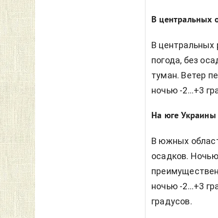
В центральных 
В центральных 
погода, без ос
туман. Ветер п
ночью -2...+3 гр
На юге Украины
В южных област
осадков. Ночью
преимущественн
ночью -2...+3 г
градусов.