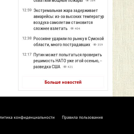
охватили мощные пожары
384
12:59
Экстремальная жара задерживает
авиарейсы: из-за высоких температур
воздуха самолетам становится
сложнее взлетать
404
12:38
Россияне ударили по рынку в Сумской
области, много пострадавших
359
12:17
Путин может попытаться проверить
решимость НАТО уже этой осенью, -
разведка США
421
Больше новостей
литика конфиденциальности
Правила пользования