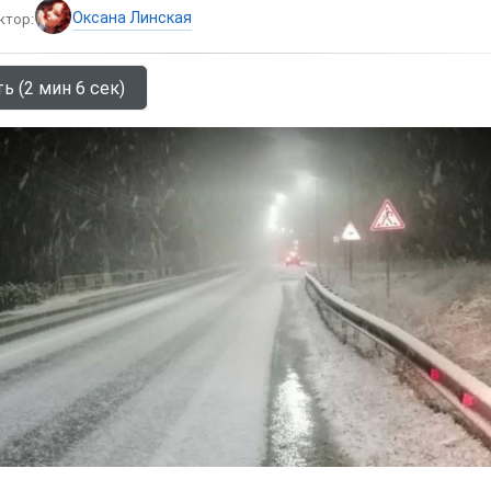
Оксана Линская
ктор:
ь (2 мин 6 сек)