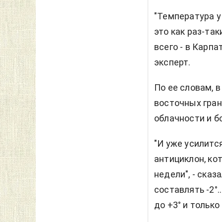
"Температура у 
это как раз-так
всего - в Карпата
эксперт.
По ее словам, 
восточных гран
облачности и б
"И уже усилитс
антициклон, ко
недели", - ска
составлять -2°..
до +3° и только