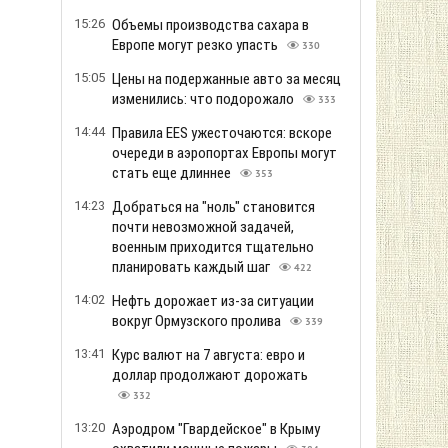
15:26
Объемы производства сахара в
Европе могут резко упасть
330
15:05
Цены на подержанные авто за месяц
изменились: что подорожало
333
14:44
Правила EES ужесточаются: вскоре
очереди в аэропортах Европы могут
стать еще длиннее
353
14:23
Добраться на "ноль" становится
почти невозможной задачей,
военным приходится тщательно
планировать каждый шаг
422
14:02
Нефть дорожает из-за ситуации
вокруг Ормузского пролива
339
13:41
Курс валют на 7 августа: евро и
доллар продолжают дорожать
332
13:20
Аэродром "Гвардейское" в Крыму