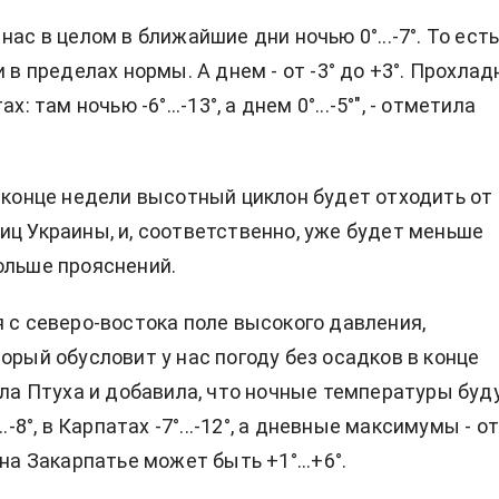
нас в целом в ближайшие дни ночью 0°...-7°. То ест
и в пределах нормы. А днем - от -3° до +3°. Прохлад
х: там ночью -6°...-13°, а днем 0°...-5°", - отметила
в конце недели высотный циклон будет отходить от
иц Украины, и, соответственно, уже будет меньше
ольше прояснений.
я с северо-востока поле высокого давления,
торый обусловит у нас погоду без осадков в конце
зала Птуха и добавила, что ночные температуры буд
..-8°, в Карпатах -7°...-12°, а дневные максимумы - от
 на Закарпатье может быть +1°...+6°.