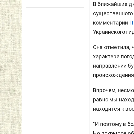
В ближайшие дн
существенного 
комментарии
П
Украинского ги
Она отметила, 
характера пого
направлений бу
происхождения"
Впрочем, несмо
равно мы наход
находится к во
"И поэтому в б
Но покрытое об