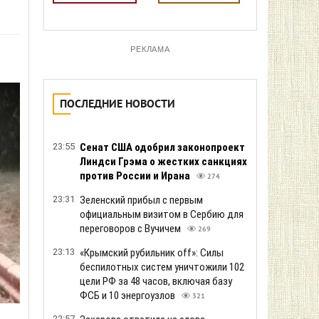
РЕКЛАМА
ПОСЛЕДНИЕ НОВОСТИ
23:55
Сенат США одобрил законопроект
Линдси Грэма о жестких санкциях
против России и Ирана
274
23:31
Зеленский прибыл с первым
официальным визитом в Сербию для
переговоров с Вучичем
269
23:13
«Крымский рубильник off»: Силы
беспилотных систем уничтожили 102
цели РФ за 48 часов, включая базу
ФСБ и 10 энергоузлов
321
22:57