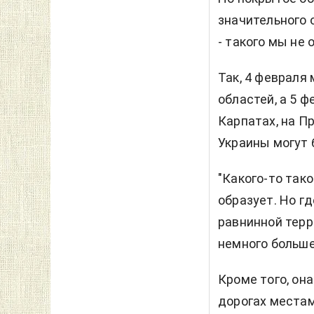
значительного 
- такого мы не 
Так, 4 февраля
областей, а 5 ф
Карпатах, на П
Украины могут 
"Какого-то тако
образует. Но г
равнинной терр
немного больше"
Кроме того, она
дорогах места