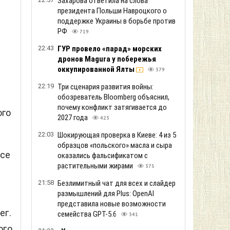
Захарова ответила на слова
президента Польши Навроцкого о
поддержке Украины в борьбе против
РФ
719
22:43
ГУР провело «парад» морских
дронов Magura у побережья
оккупированной Ялты
379
22:19
Три сценария развития войны:
обозреватель Bloomberg объяснил,
почему конфликт затягивается до
ого
2027 года
423
22:03
Шокирующая проверка в Киеве: 4 из 5
образцов «польского» масла и сыра
все
оказались фальсификатом с
растительными жирами
375
21:58
Безлимитный чат для всех и слайдер
размышлений для Plus: OpenAI
представила новые возможности
ег.
семейства GPT-5.6
341
ого