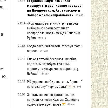
21:33
«Укрзализныця» изменила
маршруты и расписание поездов
...
на Днепровском, Харьковском и
Запорожском направлениях
430
21:14
«Команда мечты» и интрига перед
выборами: Трамп сохраняет
неопределенность между Вэнсом и
 в
Рубио
349
20:56
Когда закончится война: результаты
опроса
390
20:41
Низко летучий беспилотник сбил
водитель автобуса, который
по
проводил экскурсию по аэропорту
Лейпциг
657
но,
20:18
РФ ударила по Одессе, есть "прилет"
по стадиону "Черноморца"
393
20:01
Звезды записали трогательное
попурри из песен Кузьмы Скрябина
прямо в центре Львова
442