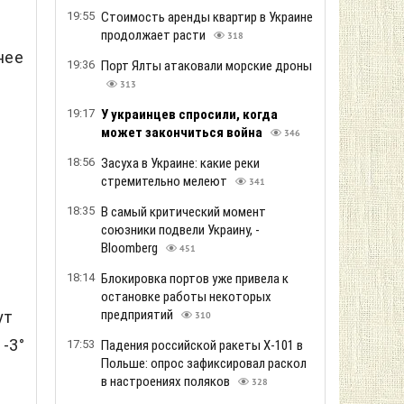
19:55
Стоимость аренды квартир в Украине
ь
продолжает расти
318
нее
19:36
Порт Ялты атаковали морские дроны
313
19:17
У украинцев спросили, когда
может закончиться война
346
18:56
Засуха в Украине: какие реки
стремительно мелеют
341
18:35
В самый критический момент
союзники подвели Украину, -
Bloomberg
451
18:14
Блокировка портов уже привела к
остановке работы некоторых
предприятий
ут
310
 -3°
17:53
Падения российской ракеты Х-101 в
Польше: опрос зафиксировал раскол
в настроениях поляков
328