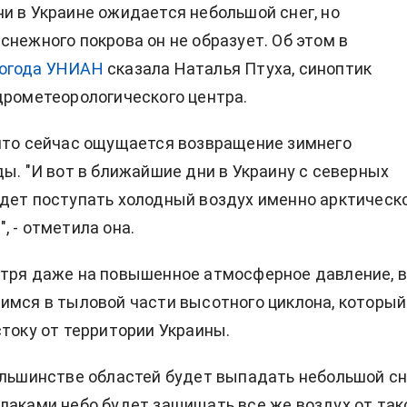
и в Украине ожидается небольшой снег, но
снежного покрова он не образует. Об этом в
огода УНИАН
сказала Наталья Птуха, синоптик
дрометеорологического центра.
что сейчас ощущается возвращение зимнего
ды. "И вот в ближайшие дни в Украину с северных
дет поступать холодный воздух именно арктическ
, - отметила она.
тря даже на повышенное атмосферное давление, 
имся в тыловой части высотного циклона, который
стоку от территории Украины.
ольшинстве областей будет выпадать небольшой сн
лаками небо будет защищать все же воздух от так