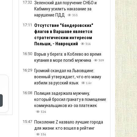
17:32
Зеленский дал поручение СНБО и
Кабмину усилить наказание за
нарушение ПДД
353
17:11
Отсутствие "бандеровских"
флагов в Варшаве является
стратегическим интересом
Польши, - Навроцкий
316
16:50
Взрыв у берега: в Коблево во время
купания в море погиб мужчина
309
16:29
Громкий скандал на Львовщине:
военный утверждает, что его маму
избили за русский язык
1.6т
16:08
Полиция задержала мужчину,
который бросил гранату в помещение
коммунальщиков из-за платежек
326
15:47
Поколение Z назвало лучшие города
для жизни: кто вошел в рейтинг
336