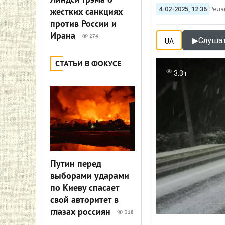
Линдси Грэма о
4-02-2025, 12:36
Реда
жестких санкциях
против России и
Ирана
274
▶
Слушат
UA
СТАТЬИ В ФОКУСЕ
3.3т
Путин перед
выборами ударами
по Киеву спасает
свой авторитет в
глазах россиян
318