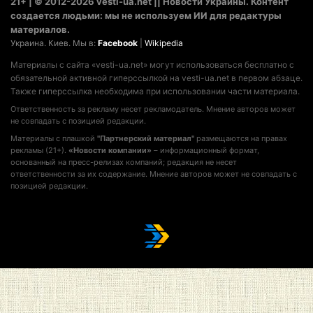
21+ | © 2012-2026 vesti-ua.net || Новости Украины. Контент
создается людьми: мы не используем ИИ для редактуры
материалов.
Украина. Киев. Мы в:
Facebook
|
Wikipedia
Материалы с сайта «vesti-ua.net» могут использоваться бесплатно с
обязательной активной гиперссылкой на vesti-ua.net в первом абзаце.
Также гиперссылка необходима при использовании части материала.
Ответственность за рекламу несет рекламодатель. Мнение авторов может
не совпадать с позицией редакции.
Материалы с плашкой
"Партнерский материал"
размещаются на правах
рекламы (21+).
«Новости компании»
– информационный формат,
основанный на пресс-релизах компаний; редакция не несет
ответственности за их содержание. Мнение авторов может не совпадать с
позицией редакции.