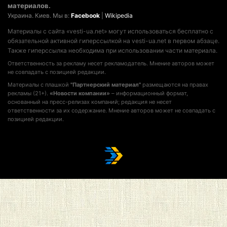
материалов.
Украина. Киев. Мы в:
Facebook
|
Wikipedia
Материалы с сайта «vesti-ua.net» могут использоваться бесплатно с
обязательной активной гиперссылкой на vesti-ua.net в первом абзаце.
Также гиперссылка необходима при использовании части материала.
Ответственность за рекламу несет рекламодатель. Мнение авторов может
не совпадать с позицией редакции.
Материалы с плашкой
"Партнерский материал"
размещаются на правах
рекламы (21+).
«Новости компании»
– информационный формат,
основанный на пресс-релизах компаний; редакция не несет
ответственности за их содержание. Мнение авторов может не совпадать с
позицией редакции.