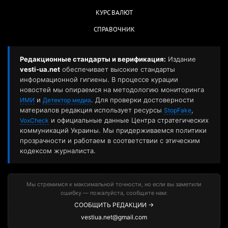
КУРС ВАЛЮТ
СПРАВОЧНИК
Редакционные стандарты и верификация:
Издание
vesti-ua.net
обеспечивает высокие стандарты
информационной гигиены. В процессе курации
новостей мы опираемся на методологию мониторинга
и
. Для проверки достоверности
ИМИ
Детектор медиа
материалов редакция использует ресурсы
,
StopFake
и официальные данные Центра стратегических
VoxCheck
коммуникаций Украины. Мы придерживаемся политики
прозрачности и работаем в соответствии с этическим
кодексом журналиста.
Мы стремимся к максимальной точности, но если вы заметили
ошибку — пожалуйста, сообщите нам:
СООБЩИТЬ РЕДАКЦИИ →
vestiua.net@gmail.com