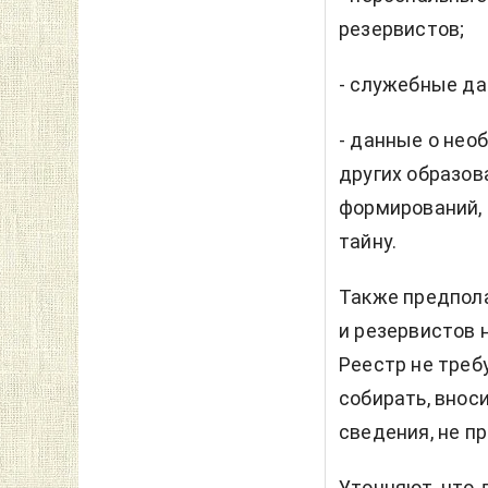
резервистов;
- служебные да
- данные о нео
других образов
формирований,
тайну.
Также предпола
и резервистов 
Реестр не треб
собирать, внос
сведения, не п
Уточняют, что 