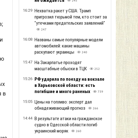
не ожидается
245
16:29
Нехватка ракет у США: Трамп
пригрозил тюрьмой тем, кто стоит за
"утечками предательских заявлений"
в;
247
и
16:08
Названы самые популярные модели
автомобилей: какие машины
х
раскупают украинцы
240
ую
15:47
На Закарпатье проходят
масштабные обыски в ТЦК
252
15:26
РФ ударила по поезду на вокзале
ых
в Харьковской области: есть
погибшие и много раненых
739
 в
15:05
Цены на топливо: эксперт дал
обнадеживающий прогноз
266
14:44
В результате атаки на гражданское
судно в Одесской области погиб
украинский моряк
260
щие