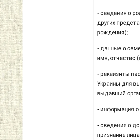
- сведения о ро
других предста
рождения);
- данные о сем
имя, отчество (
- реквизиты па
Украины для вы
выдавший орган
- информация о
- сведения о д
признание лица