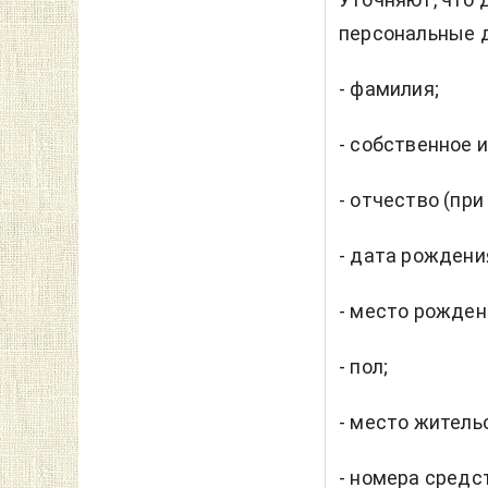
персональные 
- фамилия;
- собственное 
- отчество (при
- дата рождени
- место рожден
- пол;
- место житель
- номера средс