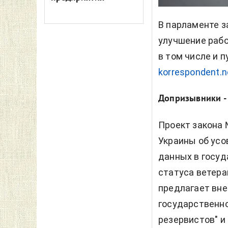
В парламенте з
улучшение рабо
в том числе и 
korrespondent.n
Допризывники - у
Проект закона 
Украины об усо
данных в госуд
статуса ветера
предлагает вне
государственно
резервистов" и