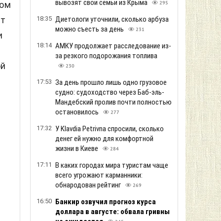
вывозят свои семьи из Крыма
ном
295
ет
18:35
Диетологи уточнили, сколько арбуза
можно съесть за день
231
и
18:14
АМКУ продолжает расследование из-
за резкого подорожания топлива
ой
230
17:53
За день прошло лишь одно грузовое
судно: судоходство через Баб-эль-
Мандебский пролив почти полностью
остановилось
277
17:32
У Klavdia Petrivna спросили, сколько
денег ей нужно для комфортной
жизни в Киеве
284
17:11
В каких городах мира туристам чаще
всего угрожают карманники:
обнародован рейтинг
269
16:50
Банкир озвучил прогноз курса
доллара в августе: обвала гривны