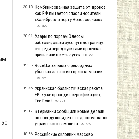
20:18
Комбинированная защита от дронов:
как РФ пытается спасти носители
«Калибров» в порту Новороссийска
365
20:01
Удары по портам Одессы
заблокировали сухопутную границу:
очереди перед пунктами пропуска
превысили шесть суток
355
цам
19:55
Rozetka заявила о рекордных
убытках за всю историю компании
221
19:36
Украинская баллистическая ракета
FP-7 уже проходит сертификацию, -
Fire Point
254
19:17
В Германии сообщили новые детали
по поводу инцидента с дроном около
 60
украинского самолета
275
18:56
Российские силовики массово