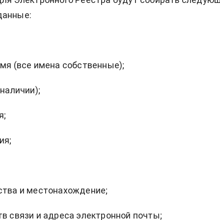
данные:
имя (все имена собственные);
 наличии);
я;
ия;
ства и местонахождение;
тв связи и адреса электронной почты;