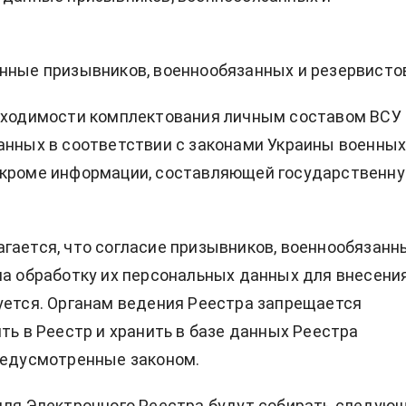
нные призывников, военнообязанных и резервисто
бходимости комплектования личным составом ВСУ 
анных в соответствии с законами Украины военны
 кроме информации, составляющей государственн
гается, что согласие призывников, военнообязанн
на обработку их персональных данных для внесения
уется. Органам ведения Реестра запрещается
ить в Реестр и хранить в базе данных Реестра
редусмотренные законом.
для Электронного Реестра будут собирать следую