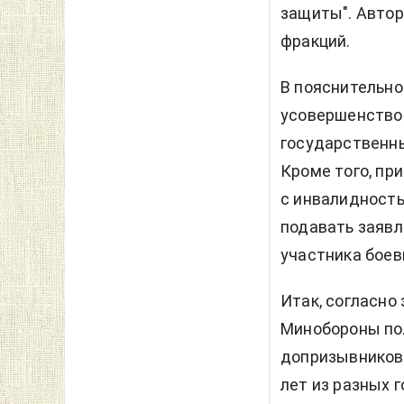
защиты". Автор
фракций.
В пояснительно
усовершенство
государственн
Кроме того, пр
с инвалидность
подавать заявл
участника боев
Итак, согласно
Минобороны по
допризывников в
лет из разных 