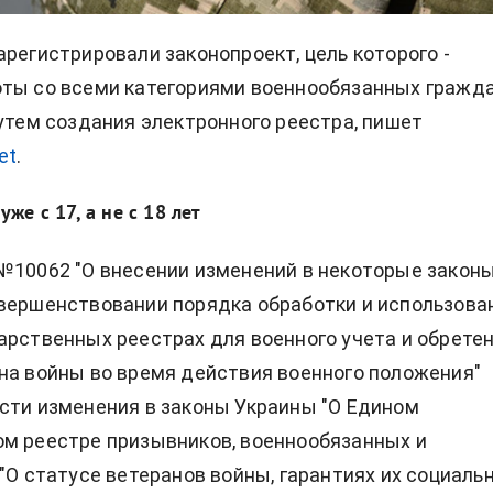
арегистрировали законопроект, цель которого -
ты со всеми категориями военнообязанных гражда
путем создания электронного реестра, пишет
et
.
же с 17, а не с 18 лет
№10062 "О внесении изменений в некоторые закон
вершенствовании порядка обработки и использова
арственных реестрах для военного учета и обрете
на войны во время действия военного положения"
сти изменения в законы Украины "О Едином
м реестре призывников, военнообязанных и
 "О статусе ветеранов войны, гарантиях их социаль