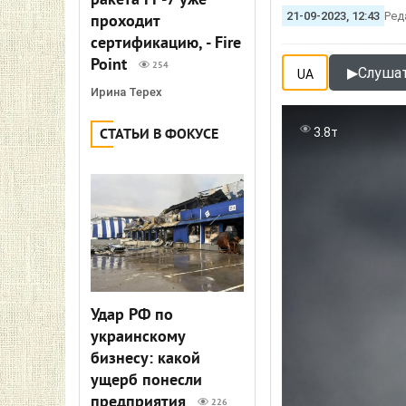
ракета FP-7 уже
21-09-2023, 12:43
Ред
проходит
сертификацию, - Fire
Point
254
▶
Слушат
UA
Ирина Терех
3.8т
СТАТЬИ В ФОКУСЕ
Удар РФ по
украинскому
бизнесу: какой
ущерб понесли
предприятия
226