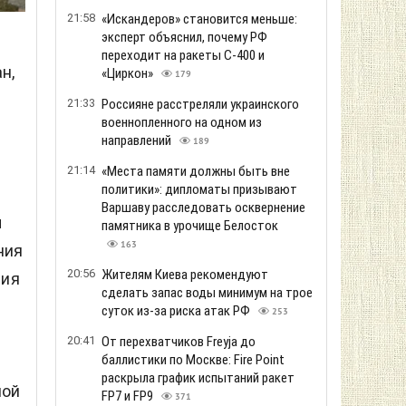
21:58
«Искандеров» становится меньше:
эксперт объяснил, почему РФ
переходит на ракеты С-400 и
н,
«Циркон»
179
21:33
Россияне расстреляли украинского
военнопленного на одном из
направлений
189
21:14
«Места памяти должны быть вне
политики»: дипломаты призывают
Варшаву расследовать осквернение
ы
памятника в урочище Белосток
163
ния
20:56
Жителям Киева рекомендуют
ния
сделать запас воды минимум на трое
суток из-за риска атак РФ
253
20:41
От перехватчиков Freyja до
баллистики по Москве: Fire Point
раскрыла график испытаний ракет
ной
FP7 и FP9
371