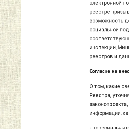
электронной по
реестре призыв
возможность д
социальной под
соответствующи
инспекции, Мин
реестров и дан
Согласие на вне
О том, какие с
Реестра, уточн
законопроекта, 
информации, ка
- персональные