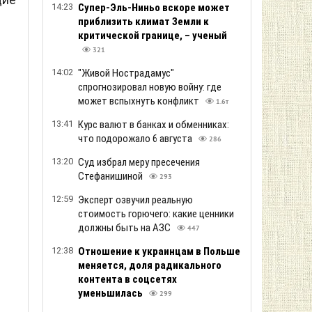
14:23
Супер-Эль-Ниньо вскоре может
приблизить климат Земли к
критической границе, – ученый
321
14:02
"Живой Нострадамус"
спрогнозировал новую войну: где
может вспыхнуть конфликт
1.6т
13:41
Курс валют в банках и обменниках:
что подорожало 6 августа
286
13:20
Суд избрал меру пресечения
Стефанишиной
293
12:59
Эксперт озвучил реальную
стоимость горючего: какие ценники
должны быть на АЗС
447
12:38
Отношение к украинцам в Польше
меняется, доля радикального
контента в соцсетях
уменьшилась
299