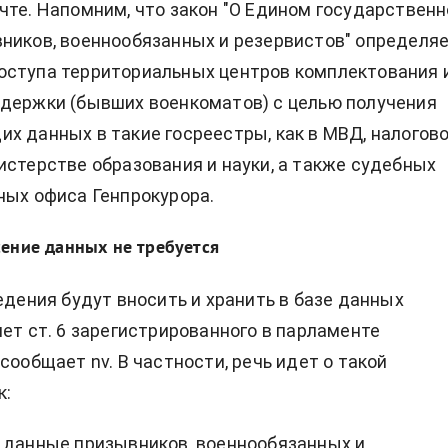
чте. Напомним, что закон "О Едином государствен
ников, военнообязанных и резервистов" определя
оступа территориальных центров комплектования 
держки (бывших военкоматов) с целью получения
х данных в такие госреестры, как в МВД, налогов
истерстве образования и науки, а также судебных
ных офиса Генпрокурора.
сение данных не требуется
ведения будут вносить и хранить в базе данных
яет ст. 6 зарегистрированного в парламенте
сообщает nv. В частности, речь идет о такой
к:
 данные призывников, военнообязанных и