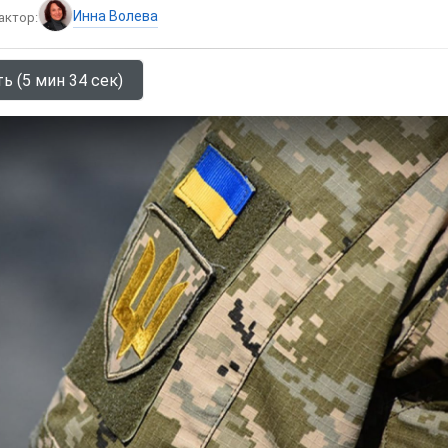
Инна Волева
актор:
ь (5 мин 34 сек)