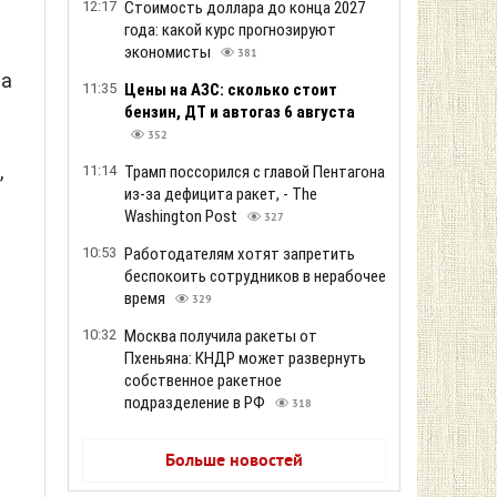
12:17
Стоимость доллара до конца 2027
года: какой курс прогнозируют
экономисты
381
та
11:35
Цены на АЗС: сколько стоит
бензин, ДТ и автогаз 6 августа
352
,
11:14
Трамп поссорился с главой Пентагона
из-за дефицита ракет, - The
Washington Post
327
10:53
Работодателям хотят запретить
а
беспокоить сотрудников в нерабочее
время
329
10:32
Москва получила ракеты от
Пхеньяна: КНДР может развернуть
собственное ракетное
подразделение в РФ
318
Больше новостей