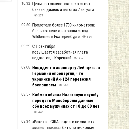
10:32
Цены на топливо: сколько стоят
бензин, дизель и автогаз 7 августа
277
09:50
Пролетели более 1700 километров:
беспилотники атаковали склад
Wildberries в Екатеринбурге
314
09:29
С 1 сентября
повышается заработная плата
педагогов, - Корецкий
332
09:08
Инцидент в аэропорту Лейпцига: в
Германии опровергли, что
украинский Ан-124 перевозил
боеприпасы
346
08:57
Кабмин обязал Налоговую службу
передать Минобороны данные
обо всех мужчинах от 18 до 60 лет
443
08:34
«Ракет из США надолго не хватит»:
эксперт призвал бить по пусковым