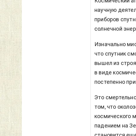
Космический ап
научную деятел
приборов спутн
солнечной энер
Изначально мис
что спутник смо
вышел из строя
в виде космиче
постепенно при
Это смертельно
том, что около
космического м
падением на Зе
становится еще