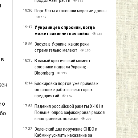
продолжает расти
111
м
19:36
Порт Ялты атаковали морские дроны
137
19:17
У украинцев спросили, когда
может закончиться война
185
18:56
Засуха в Украине: какие реки
стремительно мелеют
190
 в
18:35
В самый критический момент
союзники подвели Украину, -
Bloomberg
193
18:14
Блокировка портов уже привела к
жен
остановке работы некоторых
предприятий
176
Но
17:53
Падения российской ракеты Х-101 в
Польше: опрос зафиксировал раскол
ибо
в настроениях поляков
209
17:32
Зеленский дал поручение СНБО и
Кабмину усилить наказание за