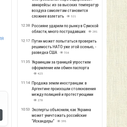
авиарейсы: из-за высоких температур
воздуха самолетам становится
сложнее взлетать
321
12:38
Россияне ударили по рынку в Сумской
области, много пострадавших
281
ля
12:17
Путин может попытаться проверить
решимость НАТО уже этой осенью, -
разведка США
316
11:35
Украинцам за границей упростили
оформление или обмен паспорта
423
11:14
Продажа земли иностранцам: в
Аргентине произошли столкновения
между полицией и протестующими
278
10:53
Эксперты объяснили, как Украина
может уничтожать российские
"Искандеры"
395