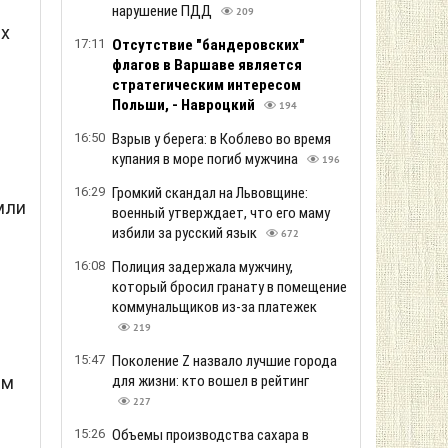
нарушение ПДД
209
их
17:11
Отсутствие "бандеровских"
й
флагов в Варшаве является
стратегическим интересом
Польши, - Навроцкий
194
16:50
Взрыв у берега: в Коблево во время
купания в море погиб мужчина
196
16:29
Громкий скандал на Львовщине:
мли
военный утверждает, что его маму
избили за русский язык
672
16:08
Полиция задержала мужчину,
который бросил гранату в помещение
коммунальщиков из-за платежек
219
15:47
Поколение Z назвало лучшие города
для жизни: кто вошел в рейтинг
им
227
15:26
Объемы производства сахара в