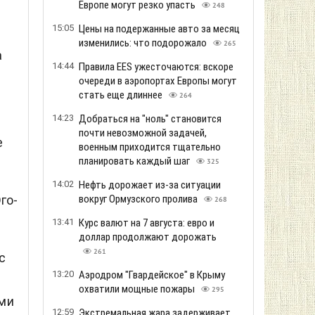
Европе могут резко упасть
248
15:05
Цены на подержанные авто за месяц
изменились: что подорожало
265
а
14:44
Правила EES ужесточаются: вскоре
очереди в аэропортах Европы могут
стать еще длиннее
264
14:23
Добраться на "ноль" становится
почти невозможной задачей,
е
военным приходится тщательно
планировать каждый шаг
325
14:02
Нефть дорожает из-за ситуации
вокруг Ормузского пролива
го-
268
13:41
Курс валют на 7 августа: евро и
доллар продолжают дорожать
261
с
13:20
Аэродром "Гвардейское" в Крыму
охватили мощные пожары
295
ами
12:59
Экстремальная жара задерживает