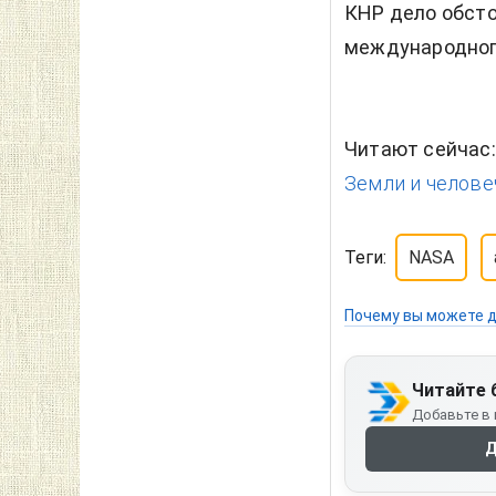
КНР дело обсто
международног
Читают сейчас
Земли и челове
Теги:
NASA
Почему вы можете д
Читайте 
Добавьте в 
Д