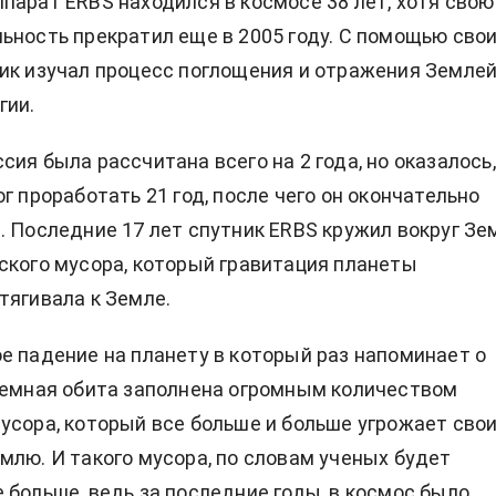
парат ERBS находился в космосе 38 лет, хотя свою
ьность прекратил еще в 2005 году. С помощью сво
ик изучал процесс поглощения и отражения Земле
гии.
сия была рассчитана всего на 2 года, но оказалось,
г проработать 21 год, после чего он окончательно
. Последние 17 лет спутник ERBS кружил вокруг Зе
ского мусора, который гравитация планеты
тягивала к Земле.
е падение на планету в который раз напоминает о
земная обита заполнена огромным количеством
усора, который все больше и больше угрожает сво
млю. И такого мусора, по словам ученых будет
 больше, ведь за последние годы, в космос было