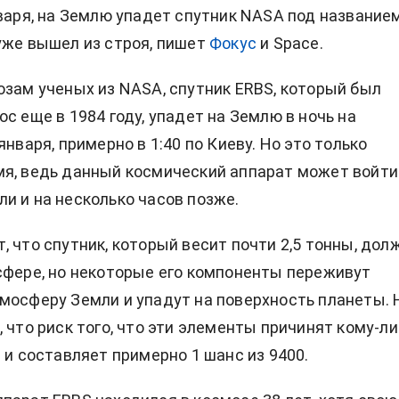
нваря, на Землю упадет спутник NASA под название
уже вышел из строя, пишет
Фокус
и Space.
озам ученых из NASA, спутник ERBS, который был
с еще в 1984 году, упадет на Землю в ночь на
января, примерно в 1:40 по Киеву. Но это только
я, ведь данный космический аппарат может войти
и и на несколько часов позже.
, что спутник, который весит почти 2,5 тонны, дол
сфере, но некоторые его компоненты переживут
мосферу Земли и упадут на поверхность планеты. 
, что риск того, что эти элементы причинят кому-л
 и составляет примерно 1 шанс из 9400.