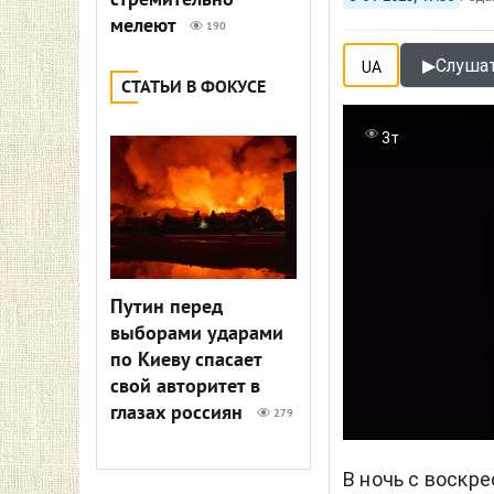
стремительно
мелеют
190
▶
Слушат
UA
СТАТЬИ В ФОКУСЕ
3т
Путин перед
выборами ударами
по Киеву спасает
свой авторитет в
глазах россиян
279
В ночь с воскре