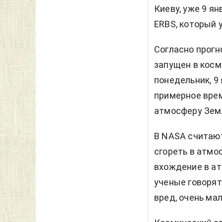
Киеву, уже 9 я
ERBS, который 
Согласно прогн
запущен в космо
понедельник, 9 
примерное врем
атмосферу Земл
В NASA считают
сгореть в атмо
вхождение в ат
ученые говорят
вред, очень мал