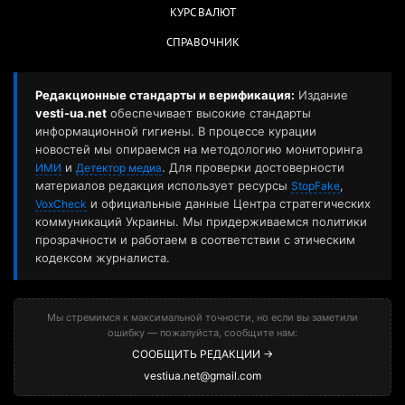
КУРС ВАЛЮТ
СПРАВОЧНИК
Редакционные стандарты и верификация:
Издание
vesti-ua.net
обеспечивает высокие стандарты
информационной гигиены. В процессе курации
новостей мы опираемся на методологию мониторинга
и
. Для проверки достоверности
ИМИ
Детектор медиа
материалов редакция использует ресурсы
,
StopFake
и официальные данные Центра стратегических
VoxCheck
коммуникаций Украины. Мы придерживаемся политики
прозрачности и работаем в соответствии с этическим
кодексом журналиста.
Мы стремимся к максимальной точности, но если вы заметили
ошибку — пожалуйста, сообщите нам:
СООБЩИТЬ РЕДАКЦИИ →
vestiua.net@gmail.com