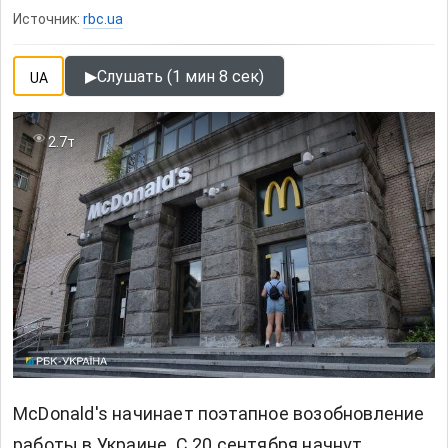
Источник:
rbc.ua
▶
Слушать (1 мин 8 сек)
UA
2.7т
McDonald's начинает поэтапное возобновление
работы в Украине. С 20 сентября начнут