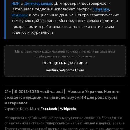
и
. Для проверки достоверности
ИМИ
Детектор медиа
материалов редакция использует ресурсы
,
StopFake
и официальные данные Центра стратегических
VoxCheck
коммуникаций Украины. Мы придерживаемся политики
прозрачности и работаем в соответствии с этическим
кодексом журналиста.
Мы стремимся к максимальной точности, но если вы заметили
ошибку — пожалуйста, сообщите нам:
СООБЩИТЬ РЕДАКЦИИ →
vestiua.net@gmail.com
21+ | © 2012-2026 vesti-ua.net || Новости Украины. Контент
создается людьми: мы не используем ИИ для редактуры
материалов.
Украина. Киев. Мы в:
Facebook
|
Wikipedia
Материалы с сайта «vesti-ua.net» могут использоваться бесплатно с
обязательной активной гиперссылкой на vesti-ua.net в первом абзаце.
Также гиперссылка необходима при использовании части материала.