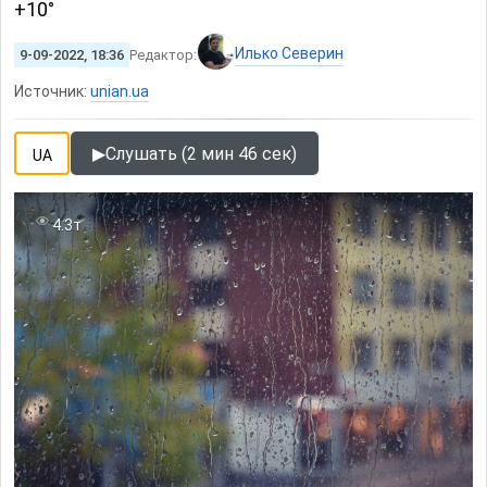
+10°
Илько Северин
9-09-2022, 18:36
Редактор:
Источник:
unian.ua
▶
Слушать (2 мин 46 сек)
UA
4.3т