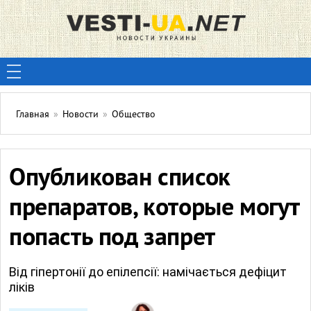
Главная
»
Новости
»
Общество
Опубликован список
препаратов, которые могут
попасть под запрет
Від гіпертонії до епілепсії: намічається дефіцит
ліків