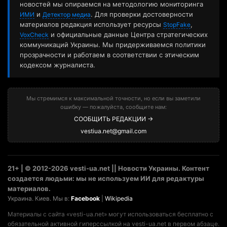
новостей мы опираемся на методологию мониторинга
и
. Для проверки достоверности
ИМИ
Детектор медиа
материалов редакция использует ресурсы
,
StopFake
и официальные данные Центра стратегических
VoxCheck
коммуникаций Украины. Мы придерживаемся политики
прозрачности и работаем в соответствии с этическим
кодексом журналиста.
Мы стремимся к максимальной точности, но если вы заметили
ошибку — пожалуйста, сообщите нам:
СООБЩИТЬ РЕДАКЦИИ →
vestiua.net@gmail.com
21+ | © 2012-2026 vesti-ua.net || Новости Украины. Контент
создается людьми: мы не используем ИИ для редактуры
материалов.
Украина. Киев. Мы в:
Facebook
|
Wikipedia
Материалы с сайта «vesti-ua.net» могут использоваться бесплатно с
обязательной активной гиперссылкой на vesti-ua.net в первом абзаце.