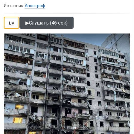
Источник:
Апостроф
▶
Слушать (46 сек)
UA
6.1т