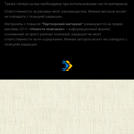
Также гиперссылка необходима при использовании части материала.
Ответственность за рекламу несет рекламодатель. Мнение авторов может
не совпадать с позицией редакции.
Материалы с плашкой
"Партнерский материал"
размещаются на правах
рекламы (21+).
«Новости компании»
– информационный формат,
основанный на пресс-релизах компаний; редакция не несет
ответственности за их содержание. Мнение авторов может не совпадать с
позицией редакции.