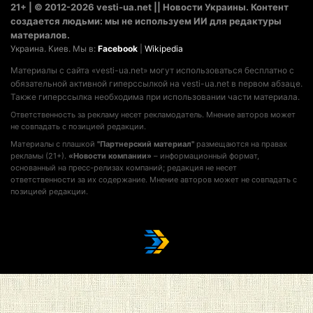
21+ | © 2012-2026 vesti-ua.net || Новости Украины. Контент
создается людьми: мы не используем ИИ для редактуры
материалов.
Украина. Киев. Мы в:
Facebook
|
Wikipedia
Материалы с сайта «vesti-ua.net» могут использоваться бесплатно с
обязательной активной гиперссылкой на vesti-ua.net в первом абзаце.
Также гиперссылка необходима при использовании части материала.
Ответственность за рекламу несет рекламодатель. Мнение авторов может
не совпадать с позицией редакции.
Материалы с плашкой
"Партнерский материал"
размещаются на правах
рекламы (21+).
«Новости компании»
– информационный формат,
основанный на пресс-релизах компаний; редакция не несет
ответственности за их содержание. Мнение авторов может не совпадать с
позицией редакции.