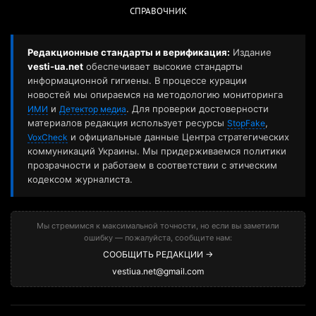
СПРАВОЧНИК
Редакционные стандарты и верификация:
Издание
vesti-ua.net
обеспечивает высокие стандарты
информационной гигиены. В процессе курации
новостей мы опираемся на методологию мониторинга
и
. Для проверки достоверности
ИМИ
Детектор медиа
материалов редакция использует ресурсы
,
StopFake
и официальные данные Центра стратегических
VoxCheck
коммуникаций Украины. Мы придерживаемся политики
прозрачности и работаем в соответствии с этическим
кодексом журналиста.
Мы стремимся к максимальной точности, но если вы заметили
ошибку — пожалуйста, сообщите нам:
СООБЩИТЬ РЕДАКЦИИ →
vestiua.net@gmail.com