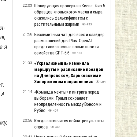
22:03
Шокирующая проверка в Киеве: 4 из 5
образцов «польского» масла и сыра
оказались фальсификатом с
растительными жирами
433
Я-
21:58
Безлимитный чат для всех и слайдер
е,
размышлений для Plus: OpenAI
а я
представила новые возможности
семейства GPT-5.6
388
21:33
«Укрзализныця» изменила
маршруты и расписание поездов
на Днепровском, Харьковском и
Запорожском направлениях
504
т,
21:14
«Команда мечты» и интрига перед
 А
выборами: Трамп сохраняет
неопределенность между Вэнсом и
Рубио
407
20:56
Когда закончится война: результаты
ку,
опроса
445
20:41