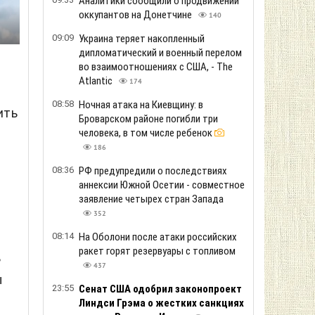
Аналитики сообщили о продвижении
оккупантов на Донетчине
140
09:09
Украина теряет накопленный
дипломатический и военный перелом
во взаимоотношениях с США, - The
Atlantic
174
08:58
Ночная атака на Киевщину: в
ить
Броварском районе погибли три
человека, в том числе ребенок
186
08:36
РФ предупредили о последствиях
аннексии Южной Осетии - совместное
заявление четырех стран Запада
352
08:14
На Оболони после атаки российских
ракет горят резервуары с топливом
ь
437
ы
23:55
Сенат США одобрил законопроект
Линдси Грэма о жестких санкциях