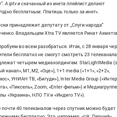
“. А iptv и скачанный из инета плейлист делают
годно бесплатным. Платишь только за инет».
ески принадлежит депутату от „Слуги народа“
ченко. Владельцем Xtra TV является Ринат Ахмето
пробуем во всем разобраться. Итак, с 28 января че
ители бесплатно не смогут смотреть 23 телеканала
лежат четырем медиахолдингам: StarLightMedia (
й канал», М1, М2, «Оце»), 1+1 media («1+1», «2+2»,
юс», УНИАН ТВ, «Бигуди»), Inter Media Group («Интер
ега», «Пиксель», Zoom, «Enter-фильм») и Медиагрупп
лы «Украина», НЛО TV и «Индиго TV»).
е почти 40 телеканалов через спутник можно будет
режнему бесплатно. Это, например, «UA: Перший»,