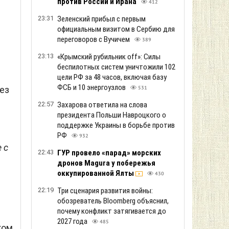
против России и Ирана
412
23:31
Зеленский прибыл с первым
официальным визитом в Сербию для
переговоров с Вучичем
389
23:13
«Крымский рубильник off»: Силы
беспилотных систем уничтожили 102
цели РФ за 48 часов, включая базу
ФСБ и 10 энергоузлов
ез
531
22:57
Захарова ответила на слова
президента Польши Навроцкого о
поддержке Украины в борьбе против
РФ
932
 с
22:43
ГУР провело «парад» морских
дронов Magura у побережья
оккупированной Ялты
430
22:19
Три сценария развития войны:
обозреватель Bloomberg объяснил,
почему конфликт затягивается до
2027 года
485
ком