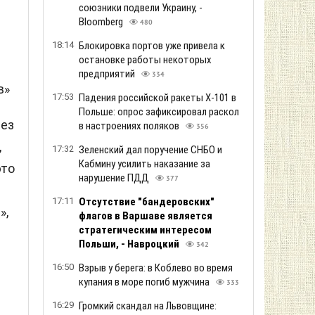
союзники подвели Украину, -
Bloomberg
480
18:14
Блокировка портов уже привела к
остановке работы некоторых
предприятий
334
в»
17:53
Падения российской ракеты Х-101 в
Польше: опрос зафиксировал раскол
рез
в настроениях поляков
356
,
17:32
Зеленский дал поручение СНБО и
Кабмину усилить наказание за
это
нарушение ПДД
377
17:11
Отсутствие "бандеровских"
»,
флагов в Варшаве является
стратегическим интересом
е
Польши, - Навроцкий
342
16:50
Взрыв у берега: в Коблево во время
купания в море погиб мужчина
333
16:29
Громкий скандал на Львовщине: