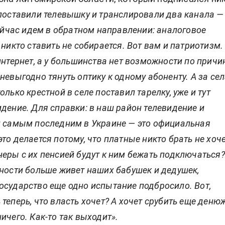
поставили телевышку и транслировали два канала —
сейчас идем в обратном направлении: аналоговое
 никто ставить не собирается. Вот вам и патриотизм. 
интернет, а у большинства нет возможности по причин
невыгодно тянуть оптику к одному абоненту. А за сел
олько крестной в селе поставил тарелку, уже и тут
дение. Для справки: в наш район телевидение и
и самым последним в Украине — это официальная
то делается потому, что платные никто брать не хоче
еры с их пенсией будут к ним бежать подключаться?
тности больше живет наших бабушек и дедушек,
осударство еще одно испытание подбросило. Вот,
теперь, что власть хочет? А хочет срубить еще денюж
ичего. Как-то так выходит».