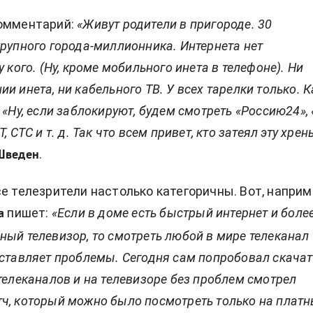
омментарий:
«Живут родители в пригороде. 30
крупного города-миллионника. Интернета нет
у кого. (Ну, кроме мобильного инета в телефоне). Ни
и инета, ни кабельного ТВ. У всех тарелки только. К
 «Ну, если заблокируют, будем смотреть «Россию24», 
Т, СТС
и т. д.
Так что всем привет, кто затеял эту хрен
.
Шведен
се телезрители настолько категоричны. Вот, наприм
пишет:
«Если в доме есть быстрый интернет и боле
а
ный телевизор, то смотреть любой в мире телеканал
оставляет проблемы. Сегодня сам попробовал скачат
телеканалов и на телевизоре без проблем смотрел
ч, который можно было посмотреть только на плат