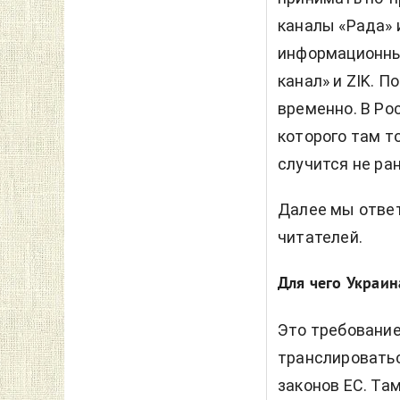
каналы «Рада» 
информационные
канал» и ZIK. 
временно. В Ро
которого там т
случится не ран
Далее мы отве
читателей.
Для чего Украин
Это требование
транслироватьс
законов ЕС. Та