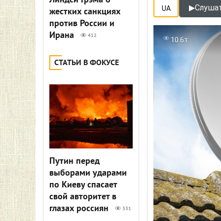
Линдси Грэма о
▶
Слушат
UA
жестких санкциях
против России и
Ирана
412
10.6т
СТАТЬИ В ФОКУСЕ
Путин перед
выборами ударами
по Киеву спасает
свой авторитет в
глазах россиян
331