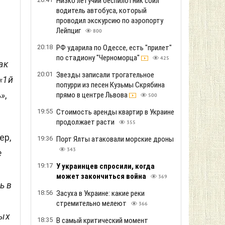
Низко летучий беспилотник сбил
водитель автобуса, который
проводил экскурсию по аэропорту
Лейпциг
800
20:18
РФ ударила по Одессе, есть "прилет"
по стадиону "Черноморца"
425
ак
20:01
Звезды записали трогательное
«1й
попурри из песен Кузьмы Скрябина
ь»
,
прямо в центре Львова
500
19:55
Стоимость аренды квартир в Украине
продолжает расти
355
ер,
19:36
Порт Ялты атаковали морские дроны
343
е
19:17
У украинцев спросили, когда
может закончиться война
369
ь в
18:56
Засуха в Украине: какие реки
стремительно мелеют
366
ных
18:35
В самый критический момент