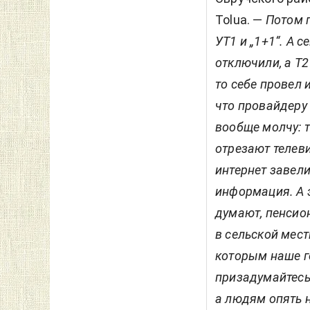
Tolua. —
Потом 
УТ1 и „1+1“. А 
отключили, а Т2
то себе провел 
что провайдеру 
вообще молчу: т
отрезают телеви
интернет завел
информация. А э
думают, пенсион
в сельской мес
которым наше г
призадумайтесь 
а людям опять н