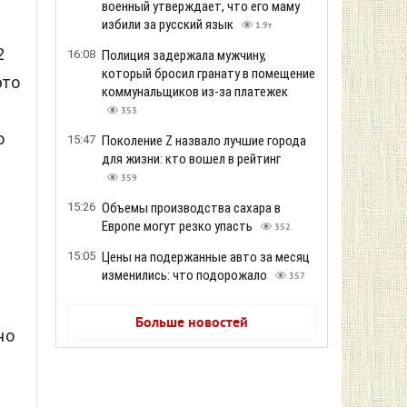
военный утверждает, что его маму
избили за русский язык
1.9т
2
16:08
Полиция задержала мужчину,
который бросил гранату в помещение
это
коммунальщиков из-за платежек
353
о
15:47
Поколение Z назвало лучшие города
для жизни: кто вошел в рейтинг
359
15:26
Объемы производства сахара в
Европе могут резко упасть
352
15:05
Цены на подержанные авто за месяц
изменились: что подорожало
357
Больше новостей
но