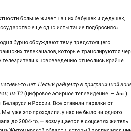
стности больше живет наших бабушек и дедушек,
государство еще одно испытание подбросило»
годня бурно обсуждают тему предстоящего
раинских телеканалов, которые транслируются чер
е телезрители к нововведению отнеслись крайне
ернативы-то нет. Целый райцентр в приграничной зоне
ан, на Т2
(цифровое эфирное телевидение. —
.)
Авт
 Беларуси и России. Все ставили тарелки от
 Мы уже это проходили, у нас не было ни одного
нала до 2004-го, — возмущается в соцсетях житель
она Житомирской области, который подписался ни