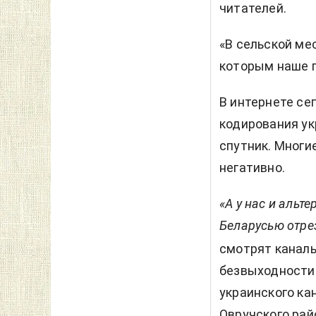
читателей.
«В сельской ме
которым наше 
В интернете се
кодирования ук
спутник. Многи
негативно.
«А у нас и альт
Беларусью отрез
смотрят каналы
безвыходности.
украинского ка
Овручского рай