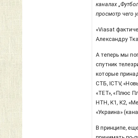
каналах „Футбол
просмотр чего у
«Viasat фактич
Александру Тка
А теперь мы по
спутник телезр
которые принад
СТБ, ICTV, «Новы
«ТЕТ», «Плюс Пл
НТН, К1, К2, «М
«Украина» (кана
В принципе, ещ
принимать по-п