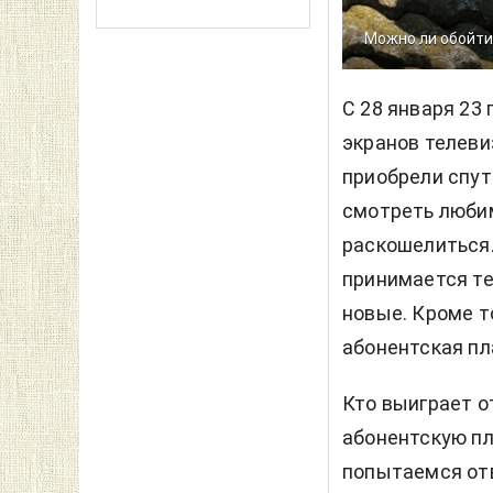
Можно ли обойти
С 28 января
23 
экранов телеви
приобрели спут
смотреть люби
раскошелиться
принимается те
новые. Кроме т
абонентская пл
Кто выиграет о
абонентскую пл
попытаемся отв