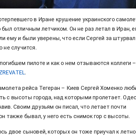
отерпевшего в Иране крушение украинского самоле
 был отличным летчиком. Он не раз летал в Иран, е
ли ему и были уверены, что если Сергей за штурвал
о не случится.
 погибшем пилоте и как о нем отзываются коллеги –
ZREVATEL
.
амолета рейса Тегеран – Киев Сергей Хоменко люб
ь с высоты города, над которыми пролетает. Одес
Авив. Своим друзьям он писал, что летает почти
он также бывал, у него есть снимок гор с высоты.
ось двое сыновей, которых он тоже приучал к летн