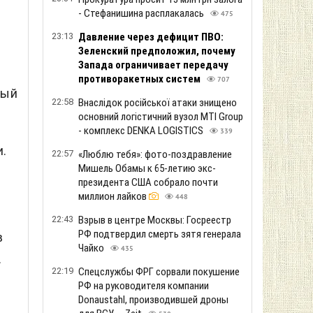
- Стефанишина расплакалась
475
23:13
Давление через дефицит ПВО:
Зеленский предположил, почему
Запада ограничивает передачу
противоракетных систем
707
вый
22:58
Внаслідок російської атаки знищено
основний логістичний вузол MTI Group
- комплекс DENKA LOGISTICS
339
.
22:57
«Люблю тебя»: фото-поздравление
Мишель Обамы к 65-летию экс-
президента США собрало почти
миллион лайков
448
22:43
Взрыв в центре Москвы: Госреестр
РФ подтвердил смерть зятя генерала
в
Чайко
435
.
22:19
Спецслужбы ФРГ сорвали покушение
РФ на руководителя компании
,
Donaustahl, производившей дроны