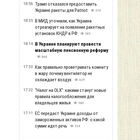
18:56
Трамп отказался предоставить
Украине ракеты для Patriot
370
18:35
В МИД уточнили, как Украина
отреагирует на появление ракетных
установок КНДР в РФ
383
18:14
В Украине планируют провести
масштабную пенсионную реформу
860
17:53
Как правильно проветривать комнату
в жару: почему вентилятор не
охлаждает воздух
429
17:32
"Налог на OLX": какими станут новые
правила налогообложения для
владельцев жилья
380
17:11
ЕС передаст Украине доходы от
замороженных активов РФ: о какой
сумме идет речь
359