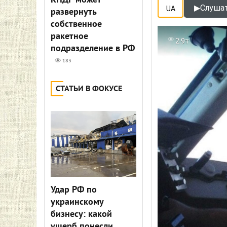
КНДР может
▶
Слушат
UA
развернуть
собственное
ракетное
2.9т
подразделение в РФ
183
СТАТЬИ В ФОКУСЕ
Удар РФ по
украинскому
бизнесу: какой
ущерб понесли