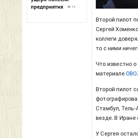
предприятия
73
Второй пилот п
Сергей Хоменко
коллеги доверя
то с ними ничег
Что известно о
материале
OBO
Второй пилот с
фотографироват
Стамбул, Тель-
везде. В Иране 
У Сергея остал