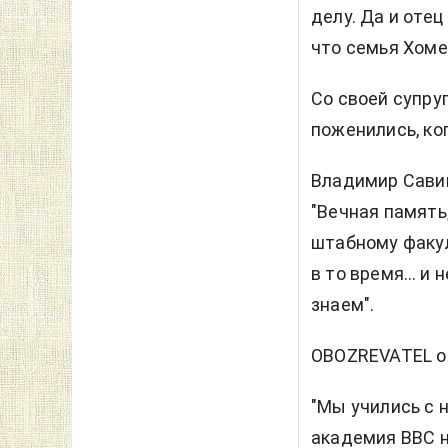
делу. Да и оте
что семья Хоме
Со своей супруг
поженились, ко
Владимир Савиц
"Вечная память
штабному факул
в то время… и н
знаем".
OBOZREVATEL он
"Мы учились с н
академия ВВС н