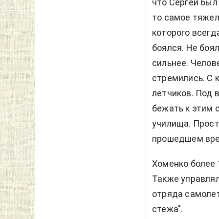
что Сергей был 
то самое тяжело
которого всегд
боялся. Не боял
сильнее. Челов
стремились. С 
летчиков. Под 
бежать к этим 
училища. Прост
прошедшем врем
Хоменко более 1
Также управлял
отряда самолет
стежа".