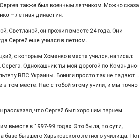
ц Сергея также был военным летчиком. Можно сказа
нко – летная династия.
ой, Светланой, он прожил вместе 24 года. Они
гда Сергей еще учился в летном.
кий, с которым Хоменко вместе учился, написал:
, Серега. Однокашник ты мой дорогой по Командно-
ьтету ВПС Украины. Боинги просто так не падают…
е в том месте. Нас с тобой этому учили, и мы точно
 рассказал, что Сергей был хорошим парнем.
им вместе в 1997-99 годах. Это была, по сути,
а базе бывшего Харьковского летного училища. По