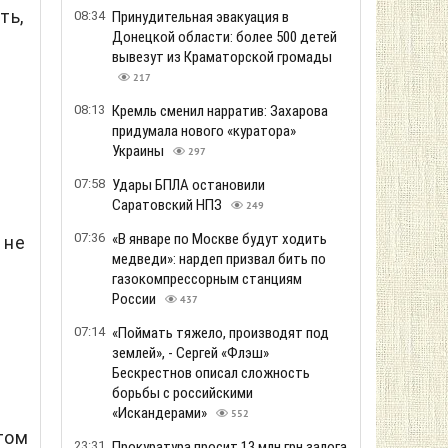
ть,
08:34
Принудительная эвакуация в
Донецкой области: более 500 детей
вывезут из Краматорской громады
217
08:13
Кремль сменил нарратив: Захарова
придумала нового «куратора»
Украины
297
07:58
Удары БПЛА остановили
Саратовский НПЗ
249
07:36
«В январе по Москве будут ходить
 не
медведи»: нардеп призвал бить по
газокомпрессорным станциям
России
437
07:14
«Поймать тяжело, производят под
землей», - Сергей «Флэш»
Бескрестнов описал сложность
борьбы с российскими
«Искандерами»
552
том
23:31
Прокуратура просит 13 млн грн залога