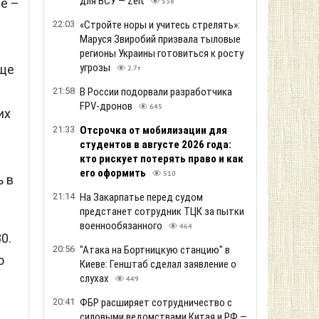
для ВСУ — Zeit
ие –
538
22:03
«Стройте норы и учитесь стрелять»:
Маруся Звиробий призвала тыловые
регионы Украины готовиться к росту
угрозы
еще
2.7т
21:58
В России подорвали разработчика
FPV-дронов
645
их
21:33
Отсрочка от мобилизации для
ы
студентов в августе 2026 года:
кто рискует потерять право и как
его оформить
510
ь в
21:14
На Закарпатье перед судом
предстанет сотрудник ТЦК за пытки
военнообязанного
464
0.
20:56
"Атака на Бортницкую станцию" в
о
Киеве: Генштаб сделал заявление о
слухах
449
20:41
ФБР расширяет сотрудничество с
силовыми ведомствами Китая и РФ —