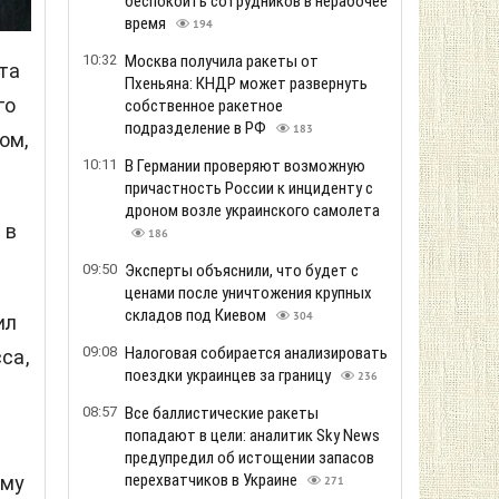
беспокоить сотрудников в нерабочее
время
194
10:32
Москва получила ракеты от
та
Пхеньяна: КНДР может развернуть
го
собственное ракетное
подразделение в РФ
183
ом,
10:11
В Германии проверяют возможную
причастность России к инциденту с
дроном возле украинского самолета
 в
186
09:50
Эксперты объяснили, что будет с
ценами после уничтожения крупных
складов под Киевом
304
ил
09:08
Налоговая собирается анализировать
са,
поездки украинцев за границу
236
08:57
Все баллистические ракеты
попадают в цели: аналитик Sky News
предупредил об истощении запасов
перехватчиков в Украине
ому
271