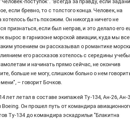
"человек-поступок". "Всегда за правду, если задан
е, если бревно, то с толстого конца. Человек, на
а хотелось быть похожим. Он никогда ничего не
ся признаться, если был неправ, и это делало его 
ек вырос в гарнизоне морской авиации, куда мы все
каким упоением он рассказывал о романтике морск
влиянием его рассказов хотелось с середины учеб
самолетам и начинать прямо сейчас, не окончив
ите, больше не могу, слишком больно о нем говорит
ени", – говорит Бочков.
4 лет летал в составе экипажей Ту-134, Ан-26, Ан-3
 Boeing. Он прошел путь от командира авиационног
ов Ту-134 до командира эскадрильи "Блакитна