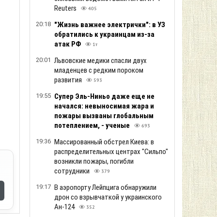
Reuters
405
20:18
"Жизнь важнее электрички": в УЗ
обратились к украинцам из-за
атак РФ
1т
20:01
Львовские медики спасли двух
младенцев с редким пороком
развития
593
19:55
Супер Эль-Ниньо даже еще не
начался: невыносимая жара и
пожары вызваны глобальным
потеплением, - ученые
693
19:36
Массированный обстрел Киева: в
распределительных центрах "Сильпо"
возникли пожары, погибли
сотрудники
379
19:17
В аэропорту Лейпцига обнаружили
дрон со взрывчаткой у украинского
Ан-124
352