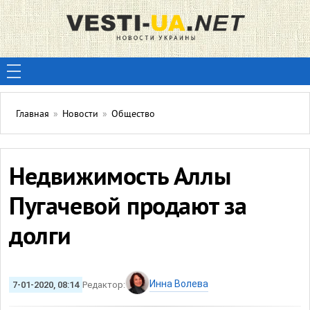
Главная
»
Новости
»
Общество
Недвижимость Аллы
Пугачевой продают за
долги
Инна Волева
7-01-2020, 08:14
Редактор: