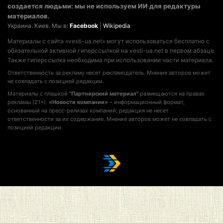
создается людьми: мы не используем ИИ для редактуры
материалов.
Украина. Киев. Мы в:
Facebook
|
Wikipedia
Материалы с сайта «vesti-ua.net» могут использоваться бесплатно с
обязательной активной гиперссылкой на vesti-ua.net в первом абзаце.
Также гиперссылка необходима при использовании части материала.
Ответственность за рекламу несет рекламодатель. Мнение авторов может
не совпадать с позицией редакции.
Материалы с плашкой
"Партнерский материал"
размещаются на правах
рекламы (21+).
«Новости компании»
– информационный формат,
основанный на пресс-релизах компаний; редакция не несет
ответственности за их содержание. Мнение авторов может не совпадать с
позицией редакции.