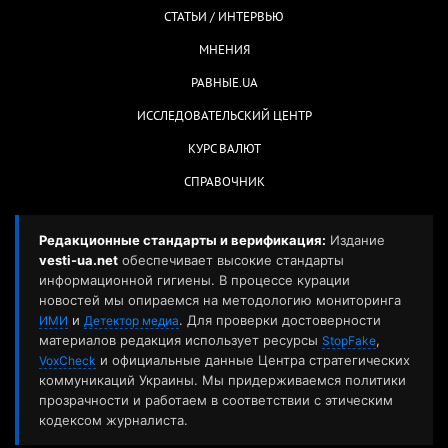
СТАТЬИ / ИНТЕРВЬЮ
МНЕНИЯ
РАВНЫЕ.UA
ИССЛЕДОВАТЕЛЬСКИЙ ЦЕНТР
КУРС ВАЛЮТ
СПРАВОЧНИК
Редакционные стандарты и верификация:
Издание
vesti-ua.net
обеспечивает высокие стандарты
информационной гигиены. В процессе курации
новостей мы опираемся на методологию мониторинга
и
. Для проверки достоверности
ИМИ
Детектор медиа
материалов редакция использует ресурсы
,
StopFake
и официальные данные Центра стратегических
VoxCheck
коммуникаций Украины. Мы придерживаемся политики
прозрачности и работаем в соответствии с этическим
кодексом журналиста.