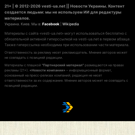
21+ | © 2012-2026 vesti-ua.net || Новости Украины. Контент
создается людьми: мы не используем ИИ для редактуры
материалов.
Украина. Киев. Мы в:
Facebook
|
Wikipedia
Материалы с сайта «vesti-ua.net» могут использоваться бесплатно с
обязательной активной гиперссылкой на vesti-ua.net в первом абзаце.
Также гиперссылка необходима при использовании части материала.
Ответственность за рекламу несет рекламодатель. Мнение авторов может
не совпадать с позицией редакции.
Материалы с плашкой
"Партнерский материал"
размещаются на правах
рекламы (21+).
«Новости компании»
– информационный формат,
основанный на пресс-релизах компаний; редакция не несет
ответственности за их содержание. Мнение авторов может не совпадать с
позицией редакции.