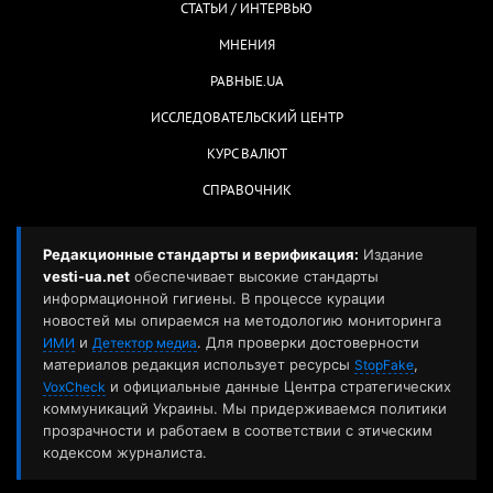
СТАТЬИ / ИНТЕРВЬЮ
МНЕНИЯ
РАВНЫЕ.UA
ИССЛЕДОВАТЕЛЬСКИЙ ЦЕНТР
КУРС ВАЛЮТ
СПРАВОЧНИК
Редакционные стандарты и верификация:
Издание
vesti-ua.net
обеспечивает высокие стандарты
информационной гигиены. В процессе курации
новостей мы опираемся на методологию мониторинга
и
. Для проверки достоверности
ИМИ
Детектор медиа
материалов редакция использует ресурсы
,
StopFake
и официальные данные Центра стратегических
VoxCheck
коммуникаций Украины. Мы придерживаемся политики
прозрачности и работаем в соответствии с этическим
кодексом журналиста.