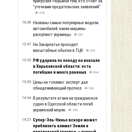
пригрозил тюрьмой тем, кто стоит за
"утечками предательских заявлений"
278
16:08
Названы самые популярные модели
автомобилей: какие машины
раскупают украинцы
267
15:47
На Закарпатье проходят
масштабные обыски в ТЦК
292
15:26
РФ ударила по поезду на вокзале
в Харьковской области: есть
погибшие и много раненых
854
15:05
Цены на топливо: эксперт дал
обнадеживающий прогноз
302
14:44
В результате атаки на гражданское
судно в Одесской области погиб
украинский моряк
290
14:23
Супер-Эль-Ниньо вскоре может
приблизить климат Земли к
критической границе, – ученый