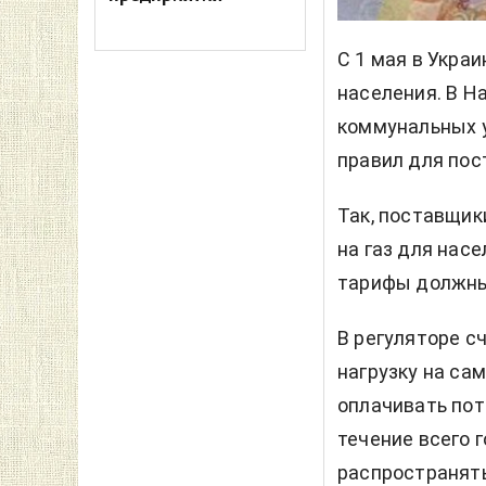
С 1 мая в Укра
населения. В Н
коммунальных у
правил для пос
Так, поставщик
на газ для нас
тарифы должны 
В регуляторе с
нагрузку на са
оплачивать пот
течение всего 
распространять