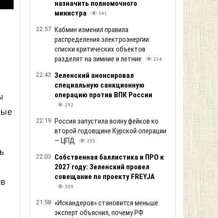
назначить полномочного
министра
341
22:57
Кабмин изменил правила
распределения электроэнергии:
списки критических объектов
разделят на зимние и летние
254
22:43
Зеленский анонсировал
специальную санкционную
операцию против ВПК России
ы
292
ные
22:19
Россия запустила волну фейков ко
второй годовщине Курской операции
— ЦПД
295
ь
22:03
Собственная баллистика и ПРО к
2027 году: Зеленский провел
совещание по проекту FREYJA
 в
309
21:58
«Искандеров» становится меньше:
эксперт объяснил, почему РФ