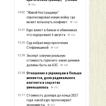
353
14:02
"Живой Нострадамус"
спрогнозировал новую войну: где
может вспыхнуть конфликт
1.8т
13:41
Курс валют в банках и обменниках:
что подорожало 6 августа
316
13:20
Суд избрал меру пресечения
Стефанишиной
329
12:59
Эксперт озвучил реальную
стоимость горючего: какие ценники
должны быть на АЗС
508
12:38
Отношение к украинцам в Польше
меняется, доля радикального
контента в соцсетях
уменьшилась
337
12:17
Стоимость доллара до конца 2027
года: какой курс прогнозируют
экономисты
423