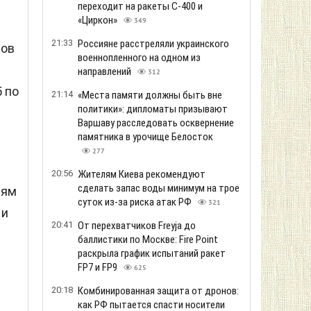
переходит на ракеты С-400 и
«Циркон»
349
21:33
Россияне расстреляли украинского
фов
военнопленного на одном из
направлений
312
 по
21:14
«Места памяти должны быть вне
политики»: дипломаты призывают
Варшаву расследовать осквернение
памятника в урочище Белосток
277
20:56
Жителям Киева рекомендуют
сделать запас воды минимум на трое
лям
суток из-за риска атак РФ
321
 и
20:41
От перехватчиков Freyja до
баллистики по Москве: Fire Point
раскрыла график испытаний ракет
FP7 и FP9
625
20:18
Комбинированная защита от дронов:
как РФ пытается спасти носители