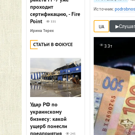
ракета FP-7 уже
проходит
Источник:
podrobnos
сертификацию, - Fire
Point
335
▶
Слушат
UA
Ирина Терех
СТАТЬИ В ФОКУСЕ
3.3т
Удар РФ по
украинскому
бизнесу: какой
ущерб понесли
предприятия
245