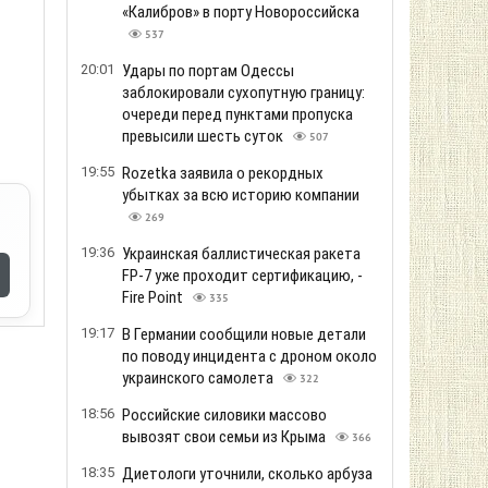
«Калибров» в порту Новороссийска
537
20:01
Удары по портам Одессы
заблокировали сухопутную границу:
очереди перед пунктами пропуска
превысили шесть суток
507
19:55
Rozetka заявила о рекордных
убытках за всю историю компании
269
19:36
Украинская баллистическая ракета
FP-7 уже проходит сертификацию, -
Fire Point
335
19:17
В Германии сообщили новые детали
по поводу инцидента с дроном около
украинского самолета
322
18:56
Российские силовики массово
вывозят свои семьи из Крыма
366
18:35
Диетологи уточнили, сколько арбуза