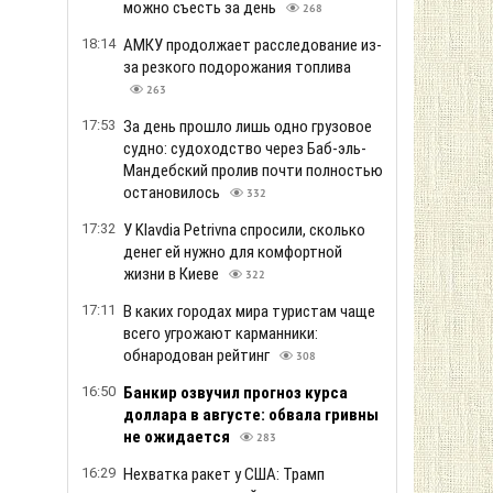
можно съесть за день
268
18:14
АМКУ продолжает расследование из-
за резкого подорожания топлива
263
17:53
За день прошло лишь одно грузовое
судно: судоходство через Баб-эль-
Мандебский пролив почти полностью
остановилось
332
17:32
У Klavdia Petrivna спросили, сколько
денег ей нужно для комфортной
жизни в Киеве
322
17:11
В каких городах мира туристам чаще
всего угрожают карманники:
обнародован рейтинг
308
16:50
Банкир озвучил прогноз курса
доллара в августе: обвала гривны
не ожидается
283
16:29
Нехватка ракет у США: Трамп