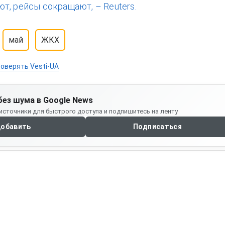
т, рейсы сокращают, – Reuters.
май
ЖКХ
оверять Vesti-UA
без шума в Google News
источники для быстрого доступа и подпишитесь на ленту
обавить
Подписаться