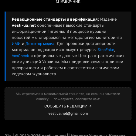
СПРАВОЧНИК
Редакционные стандарты и верификация:
Издание
vesti-ua.net
обеспечивает высокие стандарты
информационной гигиены. В процессе курации
новостей мы опираемся на методологию мониторинга
и
. Для проверки достоверности
ИМИ
Детектор медиа
материалов редакция использует ресурсы
,
StopFake
и официальные данные Центра стратегических
VoxCheck
коммуникаций Украины. Мы придерживаемся политики
прозрачности и работаем в соответствии с этическим
кодексом журналиста.
Мы стремимся к максимальной точности, но если вы заметили
ошибку — пожалуйста, сообщите нам:
СООБЩИТЬ РЕДАКЦИИ →
vestiua.net@gmail.com
21+ | © 2012-2026 vesti-ua.net || Новости Украины. Контент