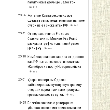
памятника в урочище Белосток
412
20:56
Жителям Киева рекомендуют
сделать запас воды минимум на трое
суток из-за риска атак РФ
460
20:41
От перехватчиков Freyja до
баллистики по Москве: Fire Point
раскрыла график испытаний ракет
FP7 и FP9
936
20:18
Комбинированная защита от дронов:
как РФ пытается спасти носители
«Калибров» в порту Новороссийска
881
20:01
Удары по портам Одессы
заблокировали сухопутную границу:
очереди перед пунктами пропуска
превысили шесть суток
780
19:55
Rozetka заявила о рекордных
убытках за всю историю компании