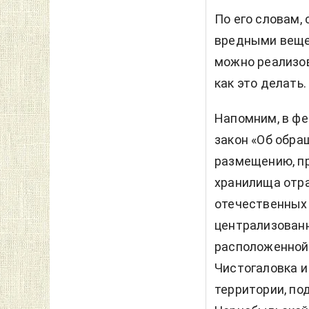
По его словам,
вредными веще
можно реализов
как это делать.
Напомним, в фе
закон «Об обр
размещению, п
хранилища отра
отечественных 
централизован
расположенной 
Чистогаловка и
территории, по