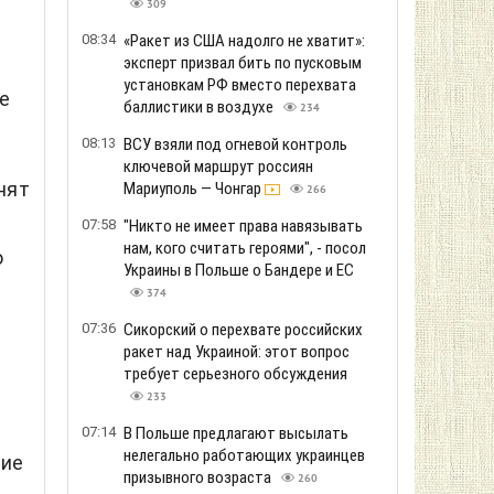
309
08:34
«Ракет из США надолго не хватит»:
эксперт призвал бить по пусковым
установкам РФ вместо перехвата
е
баллистики в воздухе
234
08:13
ВСУ взяли под огневой контроль
ключевой маршрут россиян
нят
Мариуполь — Чонгар
266
07:58
"Никто не имеет права навязывать
нам, кого считать героями", - посол
о
Украины в Польше о Бандере и ЕС
374
07:36
Сикорский о перехвате российских
ракет над Украиной: этот вопрос
требует серьезного обсуждения
233
07:14
В Польше предлагают высылать
нелегально работающих украинцев
вие
призывного возраста
260