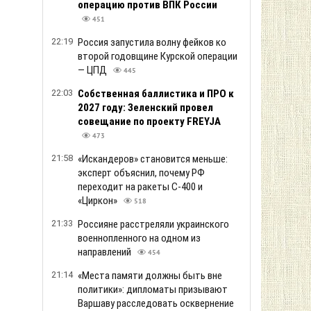
операцию против ВПК России
451
22:19
Россия запустила волну фейков ко
второй годовщине Курской операции
— ЦПД
445
22:03
Собственная баллистика и ПРО к
2027 году: Зеленский провел
совещание по проекту FREYJA
473
21:58
«Искандеров» становится меньше:
эксперт объяснил, почему РФ
переходит на ракеты С-400 и
«Циркон»
518
21:33
Россияне расстреляли украинского
военнопленного на одном из
направлений
454
21:14
«Места памяти должны быть вне
политики»: дипломаты призывают
Варшаву расследовать осквернение