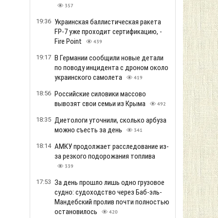
357
19:36
Украинская баллистическая ракета
FP-7 уже проходит сертификацию, -
Fire Point
439
19:17
В Германии сообщили новые детали
по поводу инцидента с дроном около
украинского самолета
419
18:56
Российские силовики массово
вывозят свои семьи из Крыма
492
18:35
Диетологи уточнили, сколько арбуза
можно съесть за день
341
18:14
АМКУ продолжает расследование из-
за резкого подорожания топлива
339
17:53
За день прошло лишь одно грузовое
судно: судоходство через Баб-эль-
Мандебский пролив почти полностью
остановилось
420