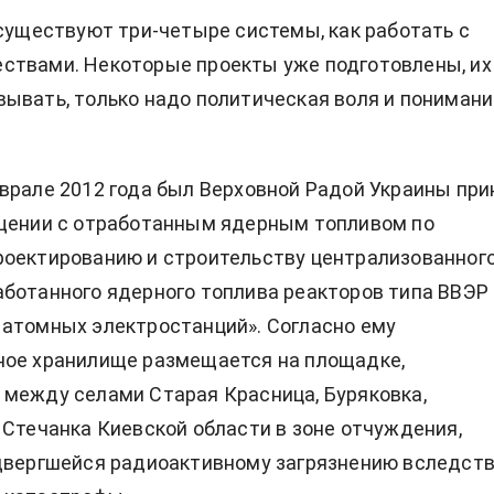
 существуют три-четыре системы, как работать с
ствами. Некоторые проекты уже подготовлены, их
ывать, только надо политическая воля и понимани
врале 2012 года был Верховной Радой Украины при
ащении с отработанным ядерным топливом по
роектированию и строительству централизованног
ботанного ядерного топлива реакторов типа ВВЭР
атомных электростанций». Согласно ему
ное хранилище размещается на площадке,
между селами Старая Красница, Буряковка,
 Стечанка Киевской области в зоне отчуждения,
двергшейся радиоактивному загрязнению вследст