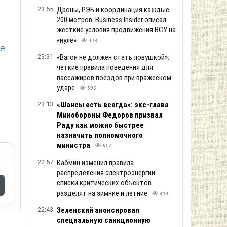
23:55
Дроны, РЭБ и координация каждые
200 метров: Business Insider описал
жесткие условия продвижения ВСУ на
«нуле»
374
ие
23:31
«Вагон не должен стать ловушкой»:
четкие правила поведения для
пассажиров поездов при вражеском
ударе
395
23:13
«Шансы есть всегда»: экс-глава
Минобороны Федоров призвал
Раду как можно быстрее
назначить полномочного
министра
612
22:57
Кабмин изменил правила
распределения электроэнергии:
списки критических объектов
разделят на зимние и летние
414
22:43
Зеленский анонсировал
специальную санкционную