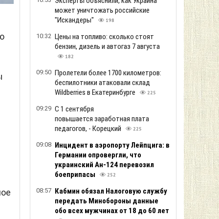
Эксперты объяснили, как Украина
может уничтожать российские
"Искандеры"
198
о
10:32
Цены на топливо: сколько стоят
бензин, дизель и автогаз 7 августа
182
09:50
Пролетели более 1700 километров:
ы
беспилотники атаковали склад
Wildberries в Екатеринбурге
225
09:29
С 1 сентября
повышается заработная плата
педагогов, - Корецкий
225
09:08
Инцидент в аэропорту Лейпцига: в
Германии опровергли, что
украинский Ан-124 перевозил
боеприпасы
252
08:57
Кабмин обязал Налоговую службу
ное
передать Минобороны данные
обо всех мужчинах от 18 до 60 лет