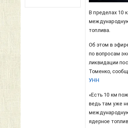
В пределах 10 
международную
топлива.
Об этом в эфир
по вопросам эк
ликвидации по
Томенко, сооб
УНН
«Есть 10 км по
ведь там уже н
международную
ядерное топливо