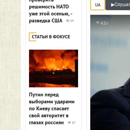
проверить
▶
Слушат
UA
решимость НАТО
уже этой осенью, -
разведка США
29
4.5т
СТАТЬИ В ФОКУСЕ
Путин перед
выборами ударами
по Киеву спасает
свой авторитет в
глазах россиян
67