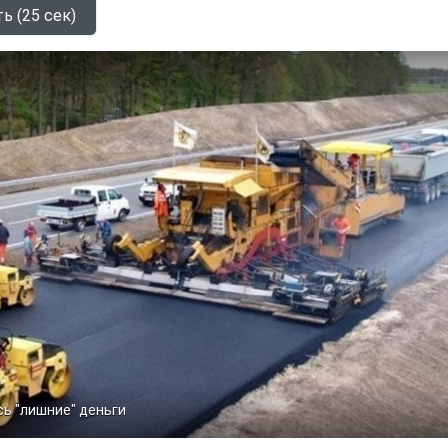
ь (25 сек)
сь "лишние" деньги