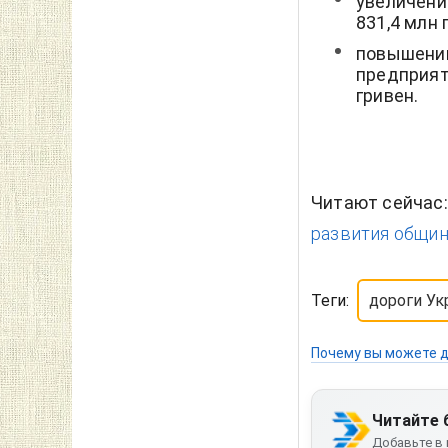
увеличени
831,4 млн 
повышени
предприят
гривен.
Читают сейчас
развития общин
Теги:
дороги У
Почему вы можете д
Читайте 
Добавьте в 