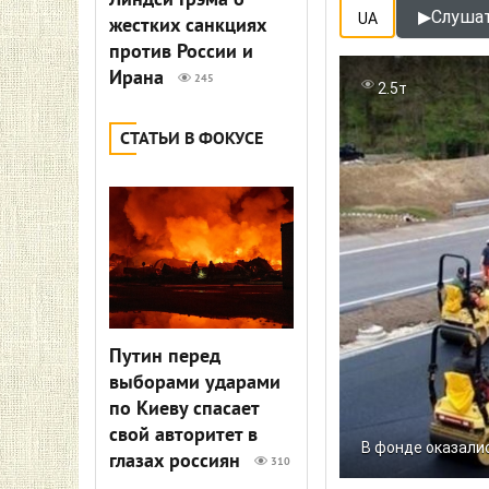
Линдси Грэма о
▶
Слушат
UA
жестких санкциях
против России и
Ирана
245
2.5т
СТАТЬИ В ФОКУСЕ
Путин перед
выборами ударами
по Киеву спасает
свой авторитет в
В фонде оказали
глазах россиян
310