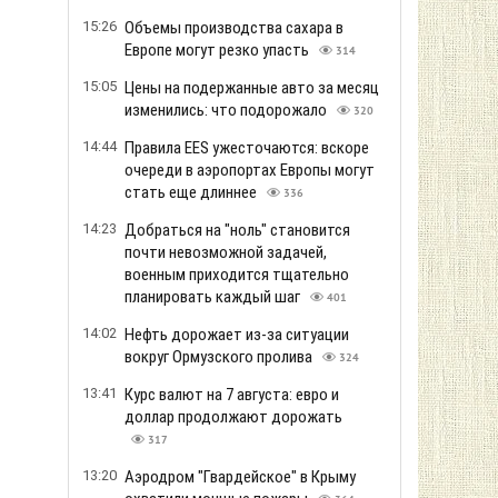
15:26
Объемы производства сахара в
Европе могут резко упасть
314
15:05
Цены на подержанные авто за месяц
изменились: что подорожало
320
14:44
Правила EES ужесточаются: вскоре
очереди в аэропортах Европы могут
стать еще длиннее
336
14:23
Добраться на "ноль" становится
почти невозможной задачей,
военным приходится тщательно
планировать каждый шаг
401
14:02
Нефть дорожает из-за ситуации
вокруг Ормузского пролива
324
13:41
Курс валют на 7 августа: евро и
доллар продолжают дорожать
317
13:20
Аэродром "Гвардейское" в Крыму