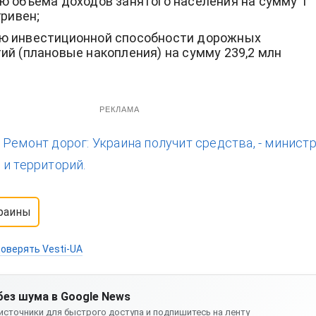
ю объема доходов занятого населения на сумму 1
гривен;
ю инвестиционной способности дорожных
ий (плановые накопления) на сумму 239,2 млн
РЕКЛАМА
:
Ремонт дорог: Украина получит средства, - минист
 и территорий.
краины
оверять Vesti-UA
без шума в Google News
источники для быстрого доступа и подпишитесь на ленту