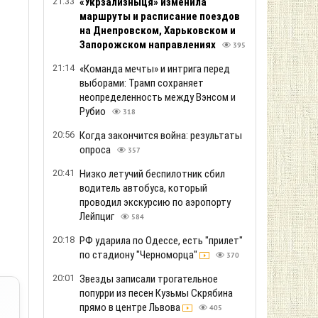
21:33
«Укрзализныця» изменила
маршруты и расписание поездов
на Днепровском, Харьковском и
Запорожском направлениях
395
21:14
«Команда мечты» и интрига перед
выборами: Трамп сохраняет
неопределенность между Вэнсом и
Рубио
318
20:56
Когда закончится война: результаты
р
опроса
357
20:41
Низко летучий беспилотник сбил
водитель автобуса, который
проводил экскурсию по аэропорту
Лейпциг
584
20:18
РФ ударила по Одессе, есть "прилет"
по стадиону "Черноморца"
370
20:01
Звезды записали трогательное
попурри из песен Кузьмы Скрябина
прямо в центре Львова
405