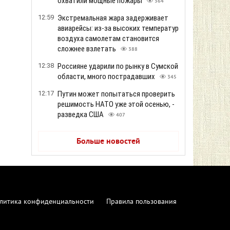
охватили мощные пожары
364
12:59
Экстремальная жара задерживает
авиарейсы: из-за высоких температур
воздуха самолетам становится
сложнее взлетать
388
12:38
Россияне ударили по рынку в Сумской
области, много пострадавших
345
12:17
Путин может попытаться проверить
решимость НАТО уже этой осенью, -
разведка США
407
Больше новостей
литика конфиденциальности
Правила пользования