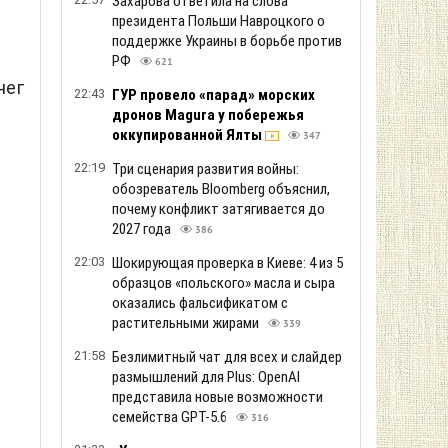
Захарова ответила на слова
президента Польши Навроцкого о
поддержке Украины в борьбе против
РФ
621
нег
22:43
ГУР провело «парад» морских
дронов Magura у побережья
оккупированной Ялты
347
22:19
Три сценария развития войны:
обозреватель Bloomberg объяснил,
почему конфликт затягивается до
2027 года
386
22:03
Шокирующая проверка в Киеве: 4 из 5
образцов «польского» масла и сыра
оказались фальсификатом с
растительными жирами
339
21:58
Безлимитный чат для всех и слайдер
размышлений для Plus: OpenAI
представила новые возможности
семейства GPT-5.6
316