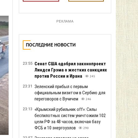
РЕКЛАМА
ПОСЛЕДНИЕ НОВОСТИ
23:55
Сенат США одобрил законопроект
Линдси Грэма о жестких санкциях
против России и Ирана
245
23:31
Зеленский прибыл с первым
официальным визитом в Сербию для
переговоров с Вучичем
246
23:13
«Крымский рубильник off»: Силы
беспилотных систем уничтожили 102
цели РФ за 48 часов, включая базу
ФСБ и 10 энергоузлов
290
22:57