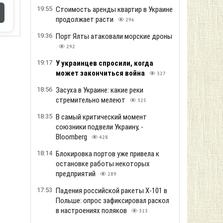
19:55
Стоимость аренды квартир в Украине
продолжает расти
296
19:36
Порт Ялты атаковали морские дроны
292
19:17
У украинцев спросили, когда
может закончиться война
327
18:56
Засуха в Украине: какие реки
стремительно мелеют
325
18:35
В самый критический момент
союзники подвели Украину, -
Bloomberg
428
18:14
Блокировка портов уже привела к
остановке работы некоторых
предприятий
289
17:53
Падения российской ракеты Х-101 в
Польше: опрос зафиксировал раскол
в настроениях поляков
313