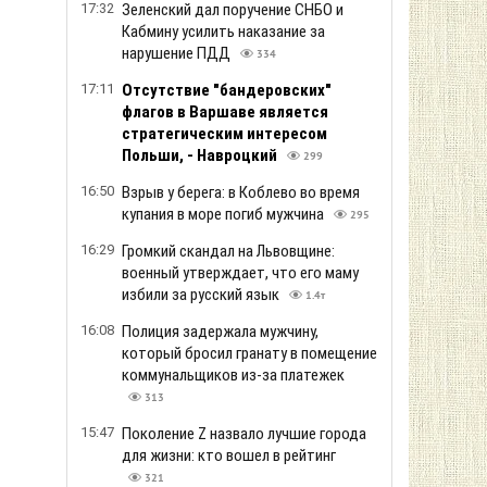
17:32
Зеленский дал поручение СНБО и
Кабмину усилить наказание за
нарушение ПДД
334
17:11
Отсутствие "бандеровских"
флагов в Варшаве является
стратегическим интересом
Польши, - Навроцкий
299
16:50
Взрыв у берега: в Коблево во время
купания в море погиб мужчина
295
16:29
Громкий скандал на Львовщине:
военный утверждает, что его маму
избили за русский язык
1.4т
16:08
Полиция задержала мужчину,
который бросил гранату в помещение
коммунальщиков из-за платежек
313
15:47
Поколение Z назвало лучшие города
для жизни: кто вошел в рейтинг
321