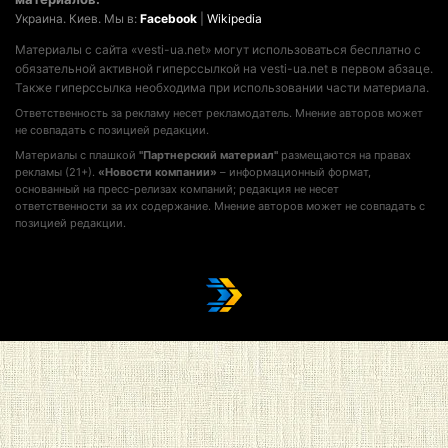
Украина. Киев. Мы в:
Facebook
|
Wikipedia
Материалы с сайта «vesti-ua.net» могут использоваться бесплатно с
обязательной активной гиперссылкой на vesti-ua.net в первом абзаце.
Также гиперссылка необходима при использовании части материала.
Ответственность за рекламу несет рекламодатель. Мнение авторов может
не совпадать с позицией редакции.
Материалы с плашкой
"Партнерский материал"
размещаются на правах
рекламы (21+).
«Новости компании»
– информационный формат,
основанный на пресс-релизах компаний; редакция не несет
ответственности за их содержание. Мнение авторов может не совпадать с
позицией редакции.