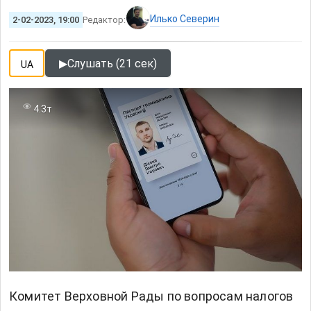
Илько Северин
2-02-2023, 19:00
Редактор:
▶
Слушать (21 сек)
UA
4.3т
Комитет Верховной Рады по вопросам налогов