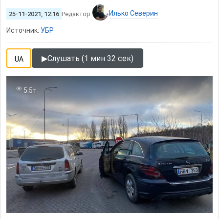
Илько Северин
25-11-2021, 12:16
Редактор:
Источник:
УБР
▶
Слушать (1 мин 32 сек)
UA
5.5т