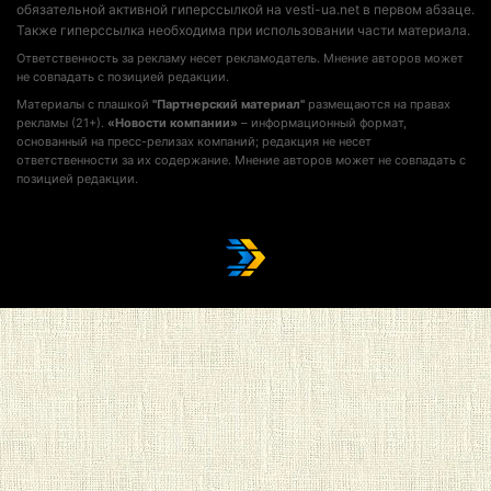
обязательной активной гиперссылкой на vesti-ua.net в первом абзаце.
Также гиперссылка необходима при использовании части материала.
Ответственность за рекламу несет рекламодатель. Мнение авторов может
не совпадать с позицией редакции.
Материалы с плашкой
"Партнерский материал"
размещаются на правах
рекламы (21+).
«Новости компании»
– информационный формат,
основанный на пресс-релизах компаний; редакция не несет
ответственности за их содержание. Мнение авторов может не совпадать с
позицией редакции.