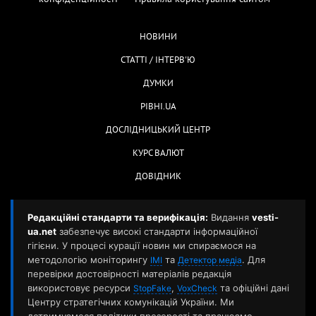
НОВИНИ
СТАТТІ / ІНТЕРВ'Ю
ДУМКИ
РІВНІ.UA
ДОСЛІДНИЦЬКИЙ ЦЕНТР
КУРС ВАЛЮТ
ДОВІДНИК
Редакційні стандарти та верифікація:
Видання
vesti-
ua.net
забезпечує високі стандарти інформаційної
гігієни. У процесі курації новин ми спираємося на
методологію моніторингу
та
. Для
ІМІ
Детектор медіа
перевірки достовірності матеріалів редакція
використовує ресурси
,
та офіційні дані
StopFake
VoxCheck
Центру стратегічних комунікацій України. Ми