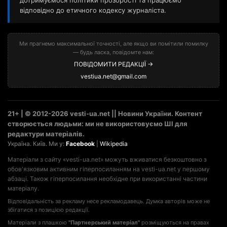
дотримуємося політики прозорості та працюємо
відповідно до етичного кодексу журналіста.
Ми прагнемо максимальної точності, але якщо ви помітили помилку
— будь ласка, повідомте нам:
ПОВІДОМИТИ РЕДАКЦІЇ →
vestiua.net@gmail.com
21+ | © 2012-2026 vesti-ua.net || Новини України. Контент
створюється людьми: ми не використовуємо ШІ для
редактури матеріалів.
Україна. Київ. Ми у:
Facebook
|
Wikipedia
Матеріали з сайту «vesti-ua.net» можуть вживатися безкоштовно з
обов'язковим активним гіперпосиланням на vesti-ua.net у першому
абзаці. Також гіперпосилання необхідне при використанні частини
матеріалу.
Відповідальність за рекламу несе рекламодавець. Думка авторів може не
збігатися з позицією редакції.
Матеріали з плашкою
"Партнерський матеріал"
розміщуються на правах